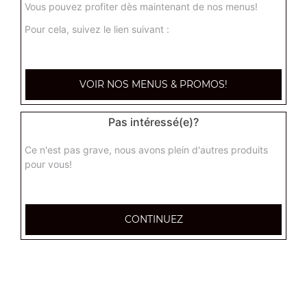
Vous pouvez profiter dès maintenant de nos menus!
Pour cela, suivez le lien suivant :
Nos Tartes Flambées
tarte flambée normal, tarte flambée forestière, tarte
VOIR NOS MENUS & PROMOS!
flambée gratinée, ...
+
Pas intéressé(e)?
Ce n'est pas grave, nous avons plein d'autres produits
pour vous!
CONTINUEZ
Nos Tex Mex
chicken wings (8 pièces), tenders (4 pièces), nuggets (8