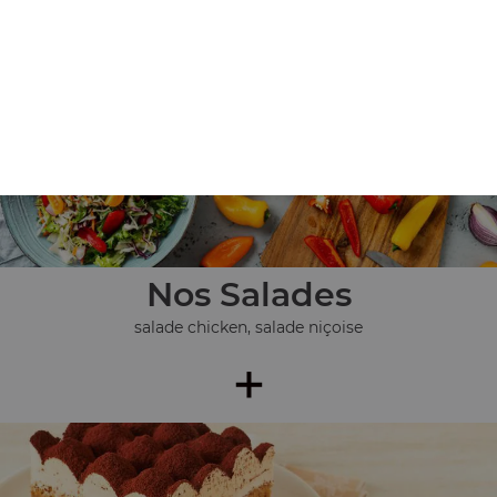
pièces), ...
+
Nos Salades
salade chicken, salade niçoise
+