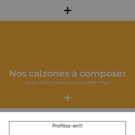
+
Nos calzones à composer
pizza calzone super, pizza calzone méga
+
Profitez-en!!!