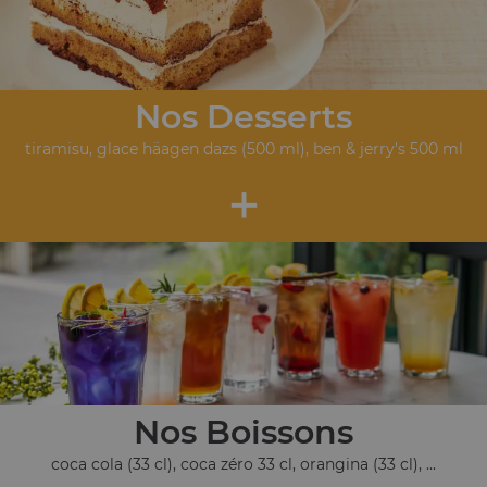
Nos Desserts
tiramisu, glace häagen dazs (500 ml), ben & jerry's 500 ml
+
Nos Boissons
coca cola (33 cl), coca zéro 33 cl, orangina (33 cl), ...