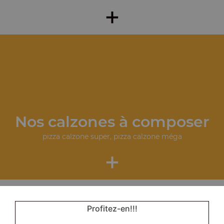
+
Nos calzones à composer
pizza calzone super, pizza calzone méga
+
Profitez-en!!!