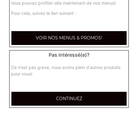
Vous pouvez profiter dès maintenant de nos menus!
Pour cela, suivez le lien suivant :
Nos Tartes Flambées
tarte flambée normal, tarte flambée forestière, tarte
VOIR NOS MENUS & PROMOS!
flambée gratinée, ...
+
Pas intéressé(e)?
Ce n'est pas grave, nous avons plein d'autres produits
pour vous!
CONTINUEZ
Nos Tex Mex
chicken wings (8 pièces), tenders (4 pièces), nuggets (8