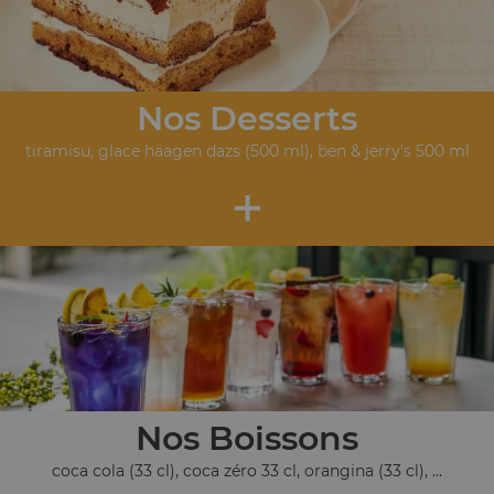
Nos Desserts
tiramisu, glace häagen dazs (500 ml), ben & jerry's 500 ml
+
Nos Boissons
coca cola (33 cl), coca zéro 33 cl, orangina (33 cl), ...