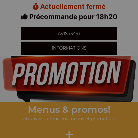
Actuellement fermé
Précommande pour 18h20
AVIS (349)
INFORMATIONS
Menus & promos!
Retrouvez ici tous nos menus et promotions!
+