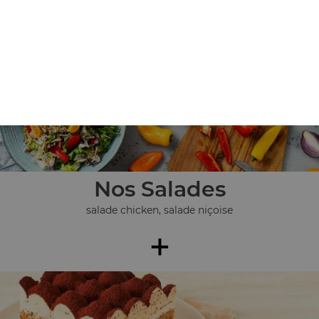
pièces), ...
+
Nos Salades
salade chicken, salade niçoise
+