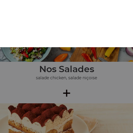
+
Nos Salades
salade chicken, salade niçoise
+