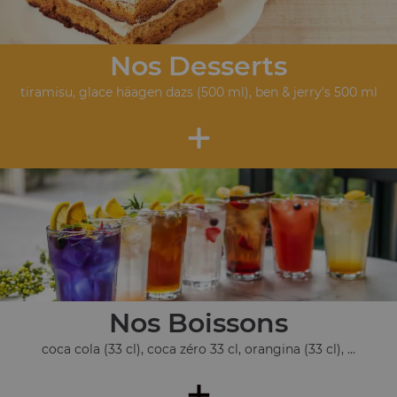
Nos Desserts
tiramisu, glace häagen dazs (500 ml), ben & jerry's 500 ml
+
Nos Boissons
coca cola (33 cl), coca zéro 33 cl, orangina (33 cl), ...
+