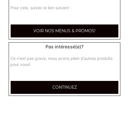
Pour cela, suivez le lien suivant :
Nos Tartes Flambées
tarte flambée normal, tarte flambée forestière, tarte
flambée gratinée, ...
VOIR NOS MENUS & PROMOS!
+
Pas intéressé(e)?
Ce n'est pas grave, nous avons plein d'autres produits
pour vous!
CONTINUEZ
Nos Tex Mex
chicken wings (8 pièces), tenders (4 pièces), nuggets (8
pièces), ...