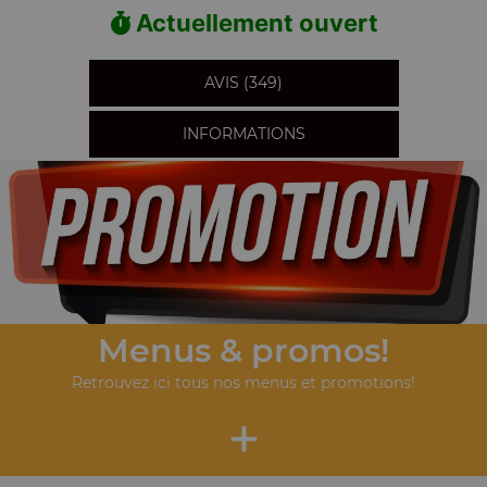
Actuellement ouvert
AVIS (349)
INFORMATIONS
Menus & promos!
Retrouvez ici tous nos menus et promotions!
+