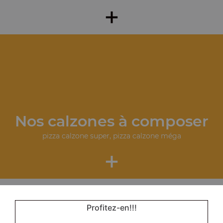
+
Nos calzones à composer
pizza calzone super, pizza calzone méga
+
Profitez-en!!!