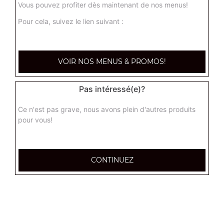
Vous pouvez profiter dès maintenant de nos menus!
Pour cela, suivez le lien suivant :
Nos Tartes Flambées
tarte flambée normal, tarte flambée forestière, tarte
VOIR NOS MENUS & PROMOS!
flambée gratinée, ...
+
Pas intéressé(e)?
Ce n'est pas grave, nous avons plein d'autres produits
pour vous!
CONTINUEZ
Nos Tex Mex
chicken wings (8 pièces), tenders (4 pièces), nuggets (8