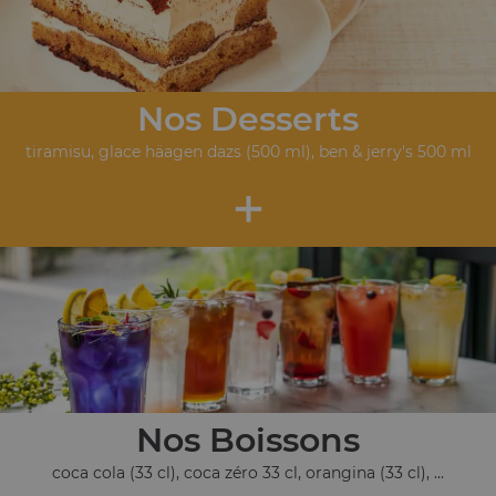
Nos Desserts
tiramisu, glace häagen dazs (500 ml), ben & jerry's 500 ml
+
Nos Boissons
coca cola (33 cl), coca zéro 33 cl, orangina (33 cl), ...