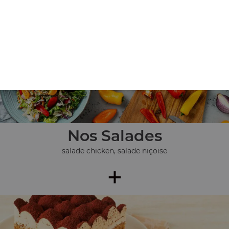
pièces), ...
+
Nos Salades
salade chicken, salade niçoise
+