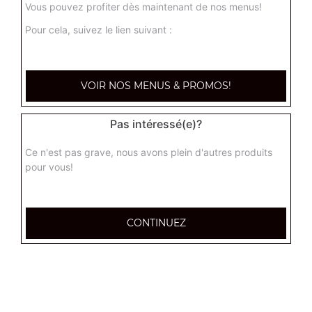
Vous pouvez profiter dès maintenant de nos menus!
Pour cela, suivez le lien suivant :
Nos Tartes Flambées
tarte flambée normal, tarte flambée forestière, tarte
VOIR NOS MENUS & PROMOS!
flambée gratinée, ...
+
Pas intéressé(e)?
Ce n'est pas grave, nous avons plein d'autres produits
pour vous!
CONTINUEZ
Nos Tex Mex
chicken wings (8 pièces), tenders (4 pièces), nuggets (8