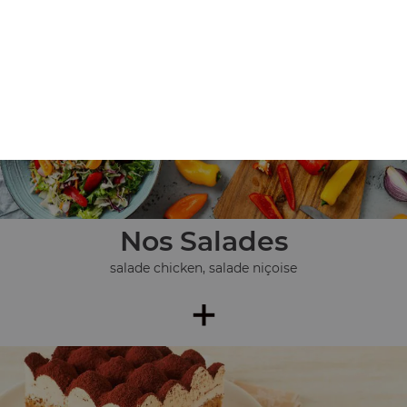
pièces), ...
+
Nos Salades
salade chicken, salade niçoise
+