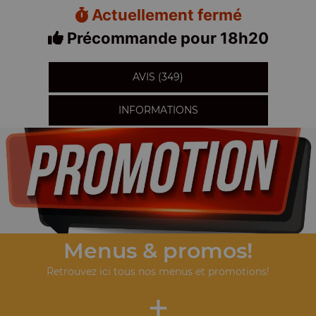
Actuellement fermé
Précommande pour 18h20
AVIS (349)
INFORMATIONS
Menus & promos!
Retrouvez ici tous nos menus et promotions!
+