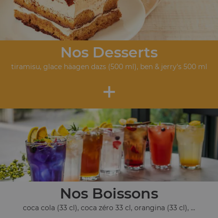
Nos Desserts
tiramisu, glace häagen dazs (500 ml), ben & jerry's 500 ml
+
Nos Boissons
coca cola (33 cl), coca zéro 33 cl, orangina (33 cl), ...