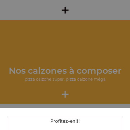
+
Nos calzones à composer
pizza calzone super, pizza calzone méga
+
Profitez-en!!!