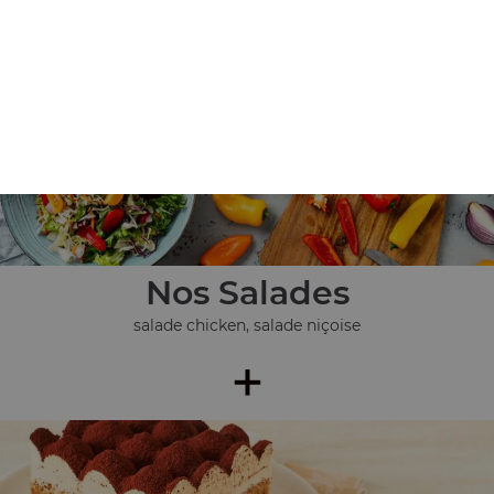
pièces), ...
+
Nos Salades
salade chicken, salade niçoise
+