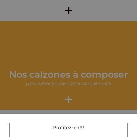
+
Nos calzones à composer
pizza calzone super, pizza calzone méga
+
Profitez-en!!!