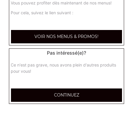
Vous pouvez profiter dès maintenant de nos menus!
Pour cela, suivez le lien suivant :
Nos Tartes Flambées
tarte flambée normal, tarte flambée forestière, tarte
VOIR NOS MENUS & PROMOS!
flambée gratinée, ...
+
Pas intéressé(e)?
Ce n'est pas grave, nous avons plein d'autres produits
pour vous!
CONTINUEZ
Nos Tex Mex
chicken wings (8 pièces), tenders (4 pièces), nuggets (8