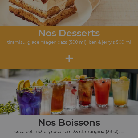
Nos Desserts
tiramisu, glace häagen dazs (500 ml), ben & jerry's 500 ml
+
Nos Boissons
coca cola (33 cl), coca zéro 33 cl, orangina (33 cl), ...