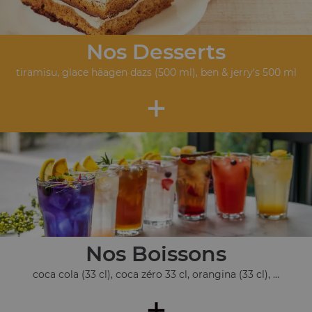
Nos Desserts
tiramisu, glace häagen dazs (500 ml), ben & jerry's 500 ml
+
Nos Boissons
coca cola (33 cl), coca zéro 33 cl, orangina (33 cl), ...
+