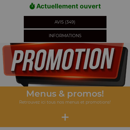
Actuellement ouvert
AVIS (349)
INFORMATIONS
Menus & promos!
Retrouvez ici tous nos menus et promotions!
+