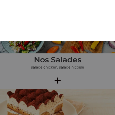
+
Nos Salades
salade chicken, salade niçoise
+