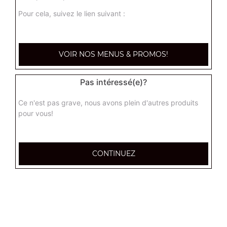
Pour cela, suivez le lien suivant :
Nos Tartes Flambées
tarte flambée normal, tarte flambée forestière, tarte
flambée gratinée, ...
VOIR NOS MENUS & PROMOS!
+
Pas intéressé(e)?
Ce n'est pas grave, nous avons plein d'autres produits
pour vous!
CONTINUEZ
Nos Tex Mex
chicken wings (8 pièces), tenders (4 pièces), nuggets (8
pièces), ...