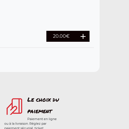
20.00€
Le choix du
paiement
Paiement en ligne
ou à la livraison. Réglez par
paiement sécurisé, ticket