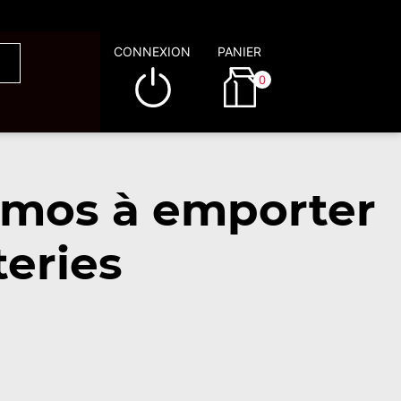
CONNEXION
PANIER
0
omos à emporter
eries