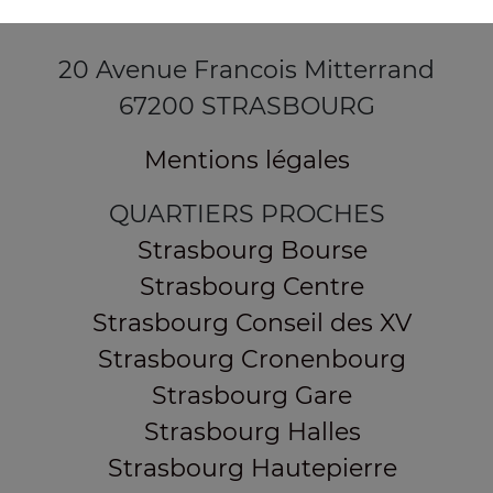
20 Avenue Francois Mitterrand
67200 STRASBOURG
Mentions légales
QUARTIERS PROCHES
Strasbourg Bourse
Strasbourg Centre
Strasbourg Conseil des XV
Strasbourg Cronenbourg
Strasbourg Gare
Strasbourg Halles
Strasbourg Hautepierre