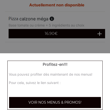
Actuellement non disponible
calzone méga
Base tomate ou crème + 5 ingrédients au choix
16.90
€
Profitez-en!!!
Vous pouvez profiter dès maintenant de nos menus!
Pour cela, suivez le lien suivant :
VOIR NOS MENUS & PROMOS!