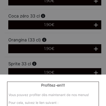
1.90
€
Coca zéro 33 cl
1.90
€
Orangina (33 cl)
1.90
€
Sprite 33 cl
1.90
€
Profitez-en!!!
Oasis (33 cl)
Vous pouvez profiter dès maintenant de nos menus!
1.90
€
Pour cela, suivez le lien suivant :