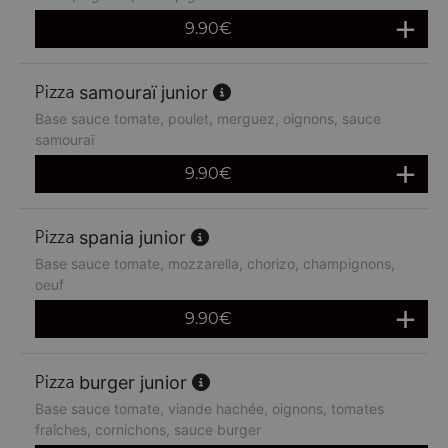
9.90
€
samouraï junior
Base sauce tomate, poulet, merguez, oignons, sauce
samouraï
9.90
€
spania junior
Base sauce tomate, mozzarella, chorizo, champignons,
oeuf
9.90
€
burger junior
Base sauce tomate, viande hachée, oignons, tomates
fraîches, cornichons, sauce burger