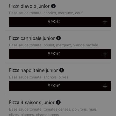
diavolo junior
Base sauce tomate, chorizo, merguez, oeuf
9.90
€
cannibale junior
Base sauce tomate, poulet, merguez, viande hachée
9.90
€
napolitaine junior
Base sauce tomate, anchois, olives
9.90
€
4 saisons junior
Base sauce tomate, tomates cerises, poivrons, maïs,
olives, oignons, champignons