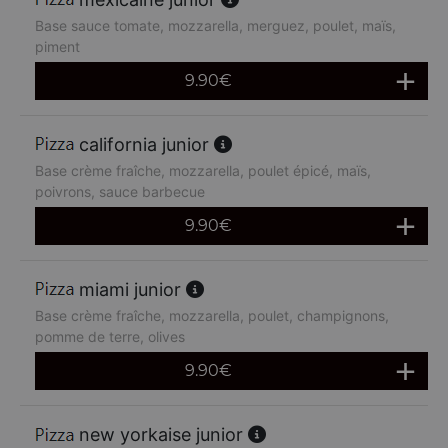
Base sauce tomate, mozzarella, merguez, poulet, maïs,
piment
9.90
€
california junior
Base crème fraîche, mozzarella, poulet épicé, maïs,
poivrons, sauce barbecue
9.90
€
miami junior
Base crème fraîche, mozzarella, poulet, champignons,
pomme de terre, olives
9.90
€
new yorkaise junior