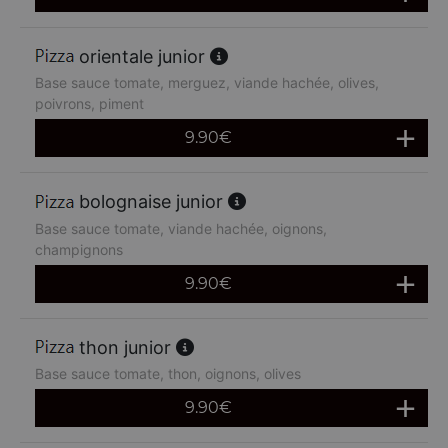
orientale junior
Base sauce tomate, merguez, viande hachée, olives,
poivrons, piment
9.90
€
bolognaise junior
Base sauce tomate, viande hachée, oignons,
champignons
9.90
€
thon junior
Base sauce tomate, thon, oignons, olives
9.90
€