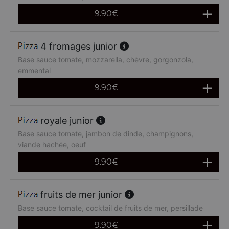
9.90
€
4 fromages junior
Base sauce tomate, mozzarella, chèvre, gorgonzola,
emmental
9.90
€
royale junior
Base sauce tomate, jambon de dinde, champignons,
viande hachée, oeuf
9.90
€
fruits de mer junior
Base sauce tomate, cocktail de fruits de mer, persillade
9.90
€