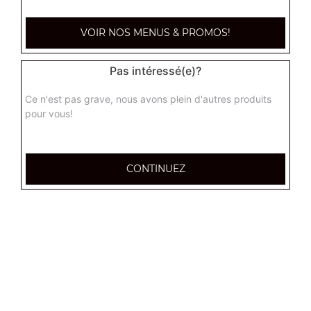
paysanne junior
VOIR NOS MENUS & PROMOS!
Base crème fraîche, lardons, pommes de terre, oignons,
oeuf
Pas intéressé(e)?
9.90
€
Ce n'est pas grave, nous avons plein d'autres produits
pour vous!
raclette junior
Base crème fraîche, chorizo, raclette, pomme de terre,
oignons
CONTINUEZ
9.90
€
indienne junior
Base crème fraîche, poulet, pomme de terre,
champignons, oignons
9.90
€