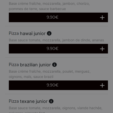
Base crème fraîche, mozzarella, jambon, chorizo,
pommes de terre, sauce barbecue
9.90
€
hawaï junior
Base sauce tomate, mozzarella, jambon de dinde, ananas
9.90
€
brazilian junior
Base crème fraîche, mozzarella, poulet, merguez,
oignons, maïs, sauce brazil
9.90
€
texane junior
Base sauce tomate, mozzarella, oignons, viande hachée,