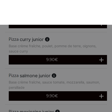
chèvre miel junior
Base crème fraîche, chèvre miel
9.90
€
curry junior
Base crème fraîche, poulet, pomme de terre, oignons,
sauce curry
9.90
€
salmone junior
Base crème fraîche, sauce tomate, mozzarella, saumon,
persillade
9.90
€
mexicaine junior