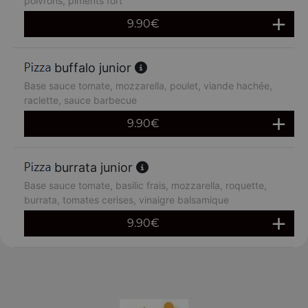
poivrons, piments fort
9.90
€
buffalo junior
Base sauce tomate, mozzarella, poulet, viande hachée,
raclette, sauce barbecue
9.90
€
burrata junior
Base sauce tomate, basilic frais, mozzarella, roquette,
burrata, tomates cerises, vinaigre balsamique
9.90
€