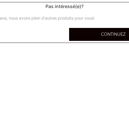
Pas intéressé(e)?
ave, nous avons plein d'autres produits pour vous!
Coca cola (33 cl)
CONTINUEZ
Coca zéro 33 cl
Orangina (33 cl)
Sprite 33 cl
Oasis (33 cl)