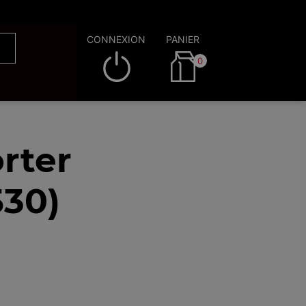
CONNEXION
PANIER
0
rter
530)