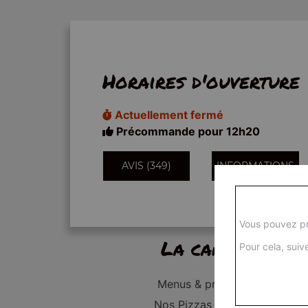
Horaires d'ouverture
Actuellement fermé
Précommande pour 12h20
AVIS (349)
INFORMATIONS
Vous pouvez pr
La carte
Pour cela, suive
Menus & promos
Nos Pizzas Junior