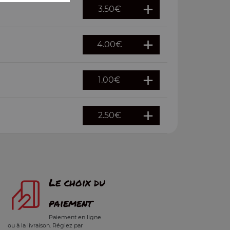
3.50
€
4.00
€
1.00
€
2.50
€
Le choix du
paiement
Paiement en ligne
ou à la livraison. Réglez par