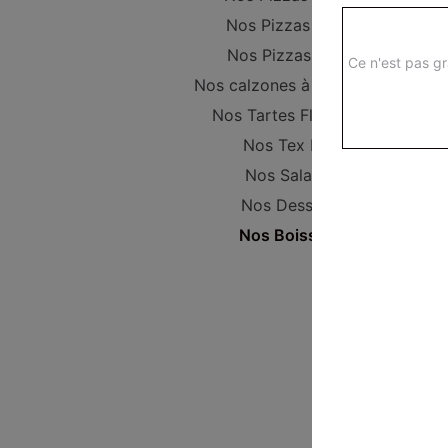
Nos Pizzas Super
Nos Pizzas Méga
Ce n'est pas gr
Nos calzones à composer
Nos Tartes Flambées
Nos Tex Mex
Nos Salades
Nos Desserts
Nos Boissons