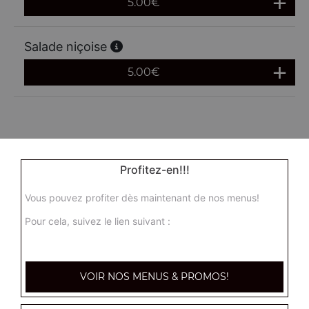
5.00
€
Salade niçoise
5.00
€
Profitez-en!!!
Vous pouvez profiter dès maintenant de nos menus!
Pour cela, suivez le lien suivant :
VOIR NOS MENUS & PROMOS!