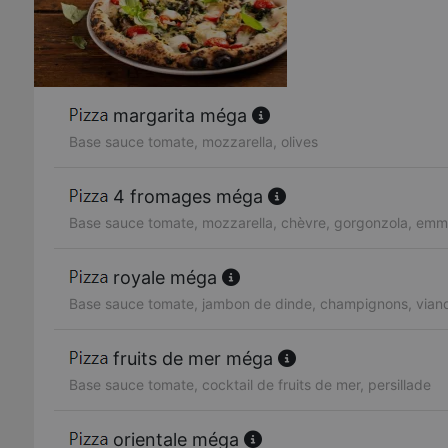
margarita méga
Base sauce tomate, mozzarella, olives
4 fromages méga
Base sauce tomate, mozzarella, chèvre, gorgonzola, emm
royale méga
Base sauce tomate, jambon de dinde, champignons, vian
fruits de mer méga
Base sauce tomate, cocktail de fruits de mer, persillade
orientale méga