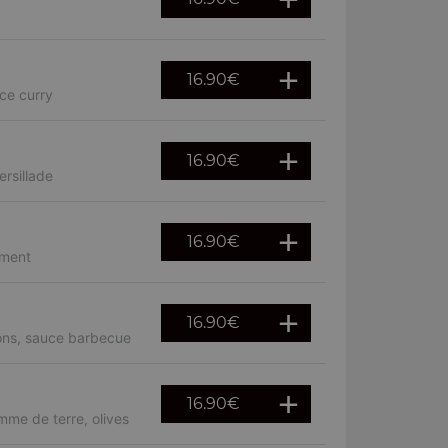
16.90
€
ce curry
16.90
€
rsillade
16.90
€
iment
16.90
€
rons, sauce barbecue
16.90
€
mme de terre, olives