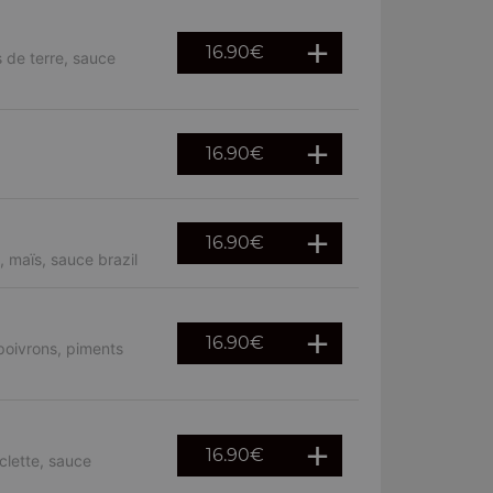
16.90
€
 de terre, sauce
16.90
€
16.90
€
 maïs, sauce brazil
16.90
€
poivrons, piments
16.90
€
clette, sauce