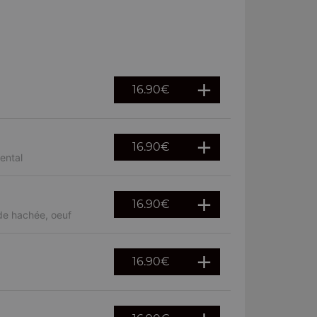
16.90
€
16.90
€
ental
16.90
€
de hachée, oeuf
16.90
€