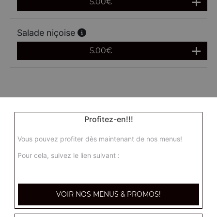
5.00
€
Salade niçoise
5.00
€
Profitez-en!!!
Vous pouvez profiter dès maintenant de nos menus!
Pour cela, suivez le lien suivant :
VOIR NOS MENUS & PROMOS!