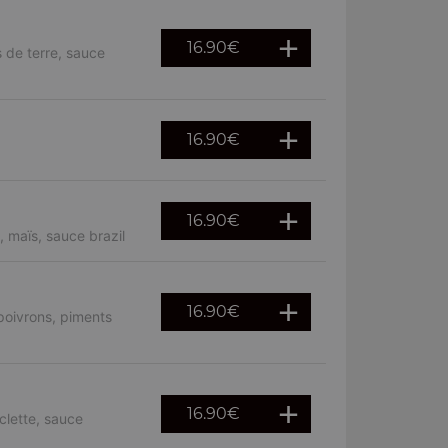
16.90
€
 de terre, sauce
16.90
€
16.90
€
 maïs, sauce brazil
16.90
€
poivrons, piments
16.90
€
clette, sauce