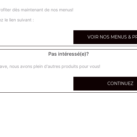
4 saisons méga
ofiter dès maintenant de nos menus!
Base sauce tomate, tomates cerises, poivrons, maïs, olive
z le lien suivant :
champignons
VOIR NOS MENUS & P
samouraï méga
Base sauce tomate, poulet, merguez, oignons, sauce sam
Pas intéressé(e)?
spania méga
ave, nous avons plein d'autres produits pour vous!
Base sauce tomate, mozzarella, chorizo, champignons, o
CONTINUEZ
burger méga
Base sauce tomate, viande hachée, oignons, tomates fraî
sauce burger
kebab méga
Base sauce tomate, kebab, oignons, tomates fraîches, s