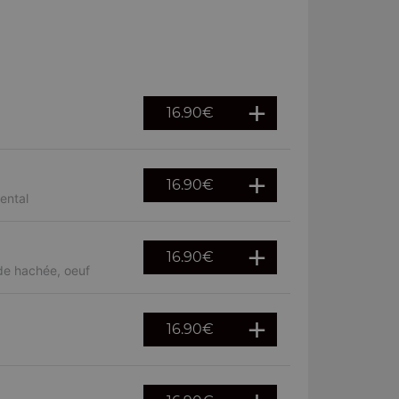
16.90
€
16.90
€
ental
16.90
€
de hachée, oeuf
16.90
€