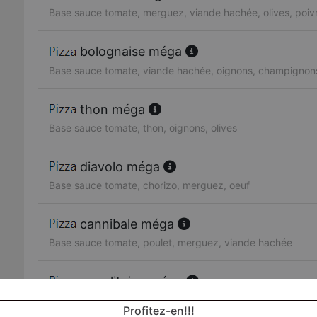
Base sauce tomate, merguez, viande hachée, olives, poiv
bolognaise méga
Base sauce tomate, viande hachée, oignons, champignon
thon méga
Base sauce tomate, thon, oignons, olives
diavolo méga
Base sauce tomate, chorizo, merguez, oeuf
cannibale méga
Base sauce tomate, poulet, merguez, viande hachée
napolitaine méga
Base sauce tomate, anchois, olives
Profitez-en!!!