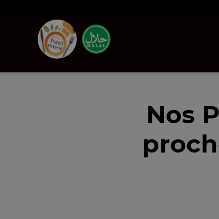
Nos P
proch