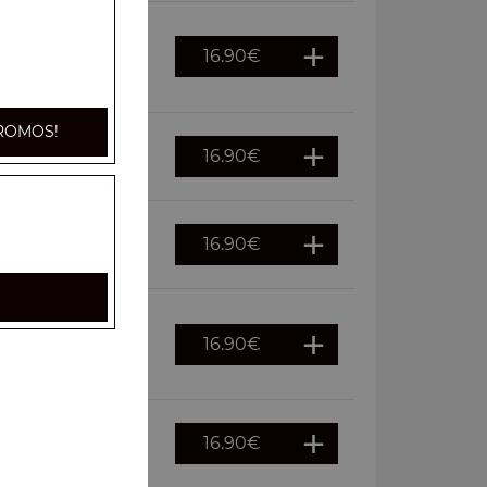
16.90
€
s, oignons,
ROMOS!
16.90
€
ouraï
16.90
€
euf
16.90
€
ches, cornichons,
16.90
€
auce kebab