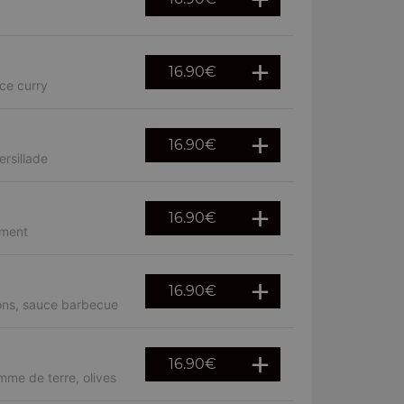
16.90
€
ce curry
16.90
€
rsillade
16.90
€
iment
16.90
€
rons, sauce barbecue
16.90
€
mme de terre, olives