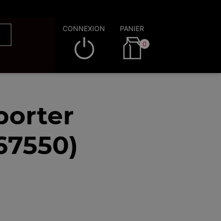
CONNEXION
PANIER
0
porter
67550)