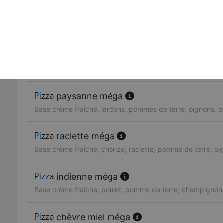
chicken méga
Base crème fraîche, poulet, oignons
reine méga
Base crème fraîche, poulet, lardons, olives, oignons, cha
paysanne méga
Base crème fraîche, lardons, pommes de terre, oignons, o
raclette méga
Base crème fraîche, chorizo, raclette, pomme de terre, oi
indienne méga
Base crème fraîche, poulet, pomme de terre, champignon
chèvre miel méga