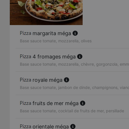
margarita méga
Base sauce tomate, mozzarella, olives
4 fromages méga
Base sauce tomate, mozzarella, chèvre, gorgonzola, emm
royale méga
Base sauce tomate, jambon de dinde, champignons, vian
fruits de mer méga
Base sauce tomate, cocktail de fruits de mer, persillade
orientale méga