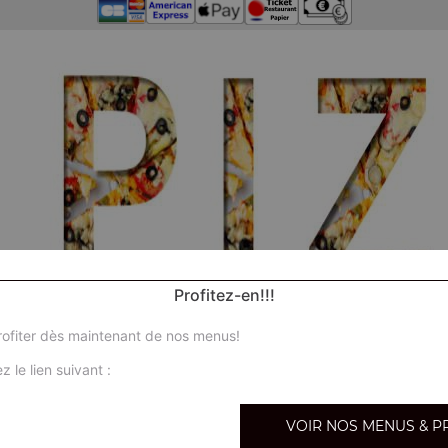
Profitez-en!!!
ofiter dès maintenant de nos menus!
z le lien suivant :
Nos ca
VOIR NOS MENUS & P