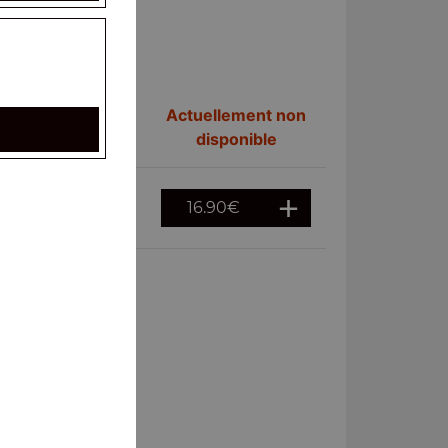
Actuellement non
disponible
16.90
€