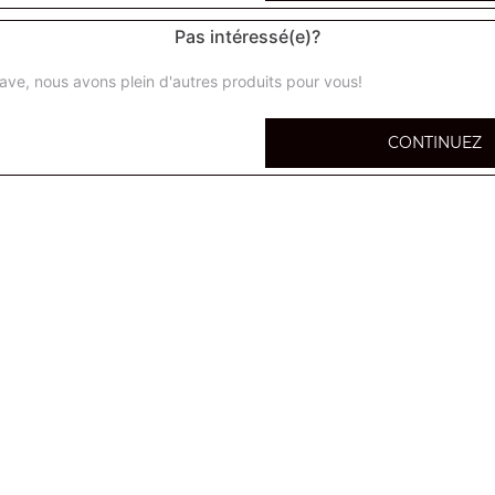
Pas intéressé(e)?
ave, nous avons plein d'autres produits pour vous!
calzone super
CONTINUEZ
Base tomate ou crème + 5 ingrédients au choix
calzone méga
Base tomate ou crème + 5 ingrédients au choix