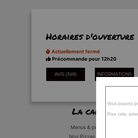
Horaires d'ouverture
Actuellement fermé
Précommande pour 12h20
AVIS (349)
INFORMATIONS
Vous pouvez pr
La carte
Pour cela, suive
Menus & promos
Nos Pizzas Junior