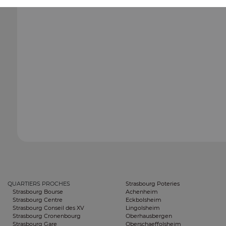
QUARTIERS PROCHES
Strasbourg Poteries
Strasbourg Bourse
Achenheim
Strasbourg Centre
Eckbolsheim
Strasbourg Conseil des XV
Lingolsheim
Strasbourg Cronenbourg
Oberhausbergen
Strasbourg Gare
Oberschaeffolsheim