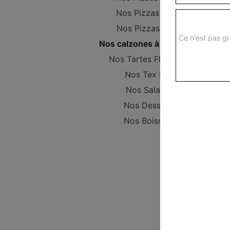
Nos Pizzas Super
Nos Pizzas Méga
Ce n'est pas gr
Nos calzones à composer
Nos Tartes Flambées
Nos Tex Mex
Nos Salades
Nos Desserts
Nos Boissons