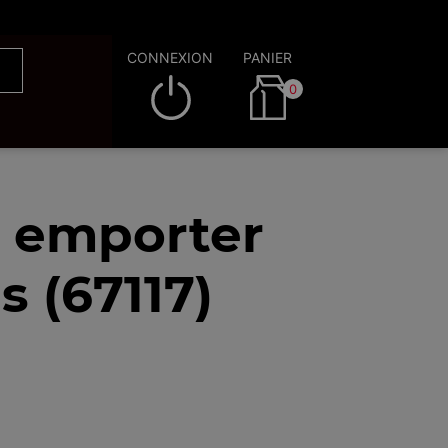
CONNEXION
PANIER
0
à emporter
 (67117)