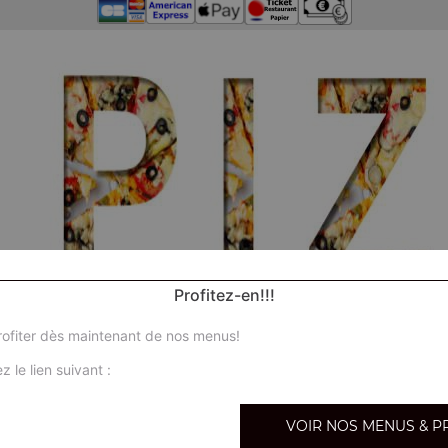
Profitez-en!!!
ofiter dès maintenant de nos menus!
z le lien suivant :
Nos ca
VOIR NOS MENUS & P