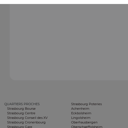
QUARTIERS PROCHES
Strasbourg Poteries
Strasbourg Bourse
Achenheim
Strasbourg Centre
Eckbolsheim
Strasbourg Conseil des XV
Lingolsheim
Strasbourg Cronenbourg
Oberhausbergen
Strasbourg Gare
Oberschaeffolsheim