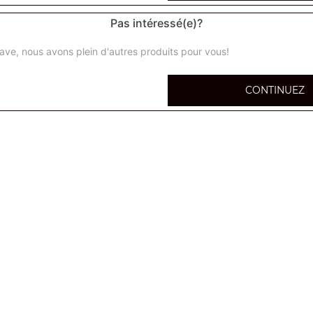
Pas intéressé(e)?
ave, nous avons plein d'autres produits pour vous!
calzone super
CONTINUEZ
Base tomate ou crème + 5 ingrédients au choix
calzone méga
Base tomate ou crème + 5 ingrédients au choix