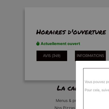
Horaires d'ouverture
Actuellement ouvert
AVIS (349)
INFORMATIONS
Vous pouvez pr
La carte
Pour cela, suive
Menus & promos
Nos Pizzas Junior