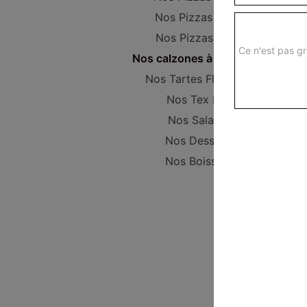
Nos Pizzas Super
Nos Pizzas Méga
Ce n'est pas gr
Nos calzones à composer
Nos Tartes Flambées
Nos Tex Mex
Nos Salades
Nos Desserts
Nos Boissons