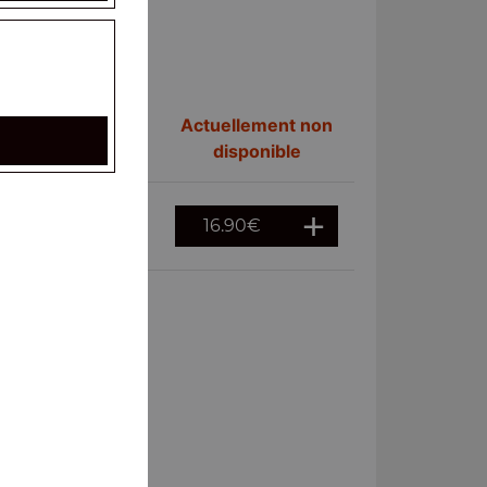
Actuellement non
disponible
16.90
€