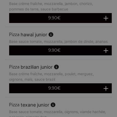
Base crème fraîche, mozzarella, jambon, chorizo,
pommes de terre, sauce barbecue
9.90
€
hawaï junior
Base sauce tomate, mozzarella, jambon de dinde, ananas
9.90
€
brazilian junior
Base crème fraîche, mozzarella, poulet, merguez,
oignons, maïs, sauce brazil
9.90
€
texane junior
Base sauce tomate, mozzarella, oignons, viande hachée,