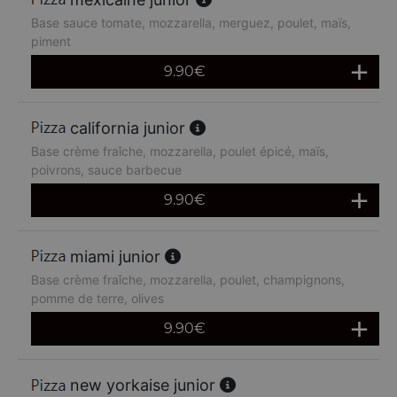
Base sauce tomate, mozzarella, merguez, poulet, maïs,
piment
9.90
€
california junior
Base crème fraîche, mozzarella, poulet épicé, maïs,
poivrons, sauce barbecue
9.90
€
miami junior
Base crème fraîche, mozzarella, poulet, champignons,
pomme de terre, olives
9.90
€
new yorkaise junior