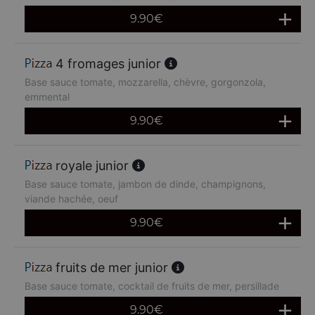
9.90
€
4 fromages junior
Base sauce tomate, mozzarella, chèvre, gorgonzola,
emmental
9.90
€
royale junior
Base sauce tomate, jambon de dinde, champignons,
viande hachée, oeuf
9.90
€
fruits de mer junior
Base sauce tomate, cocktail de fruits de mer, persillade
9.90
€