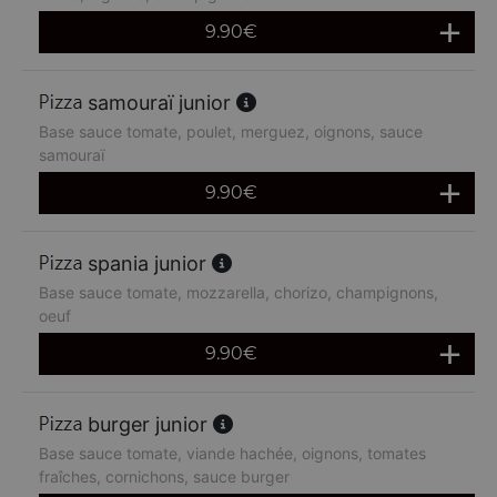
9.90
€
samouraï junior
Base sauce tomate, poulet, merguez, oignons, sauce
samouraï
9.90
€
spania junior
Base sauce tomate, mozzarella, chorizo, champignons,
oeuf
9.90
€
burger junior
Base sauce tomate, viande hachée, oignons, tomates
fraîches, cornichons, sauce burger