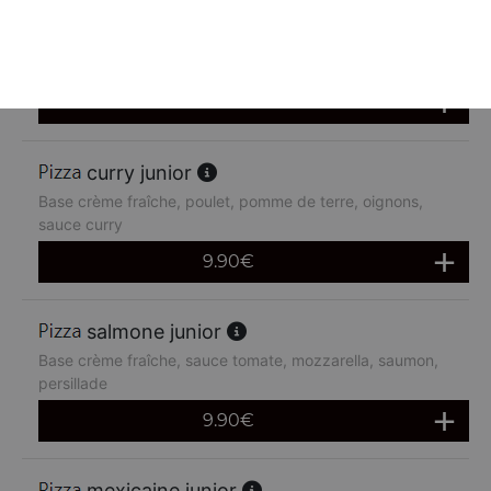
chèvre miel junior
Base crème fraîche, chèvre miel
9.90
€
curry junior
Base crème fraîche, poulet, pomme de terre, oignons,
sauce curry
9.90
€
salmone junior
Base crème fraîche, sauce tomate, mozzarella, saumon,
persillade
9.90
€
mexicaine junior