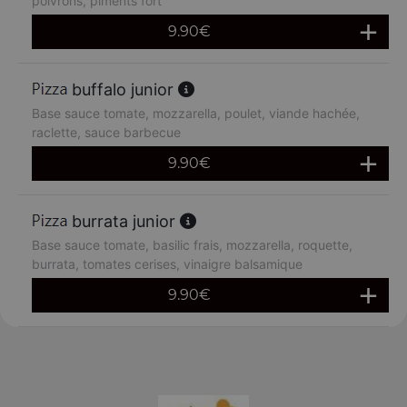
poivrons, piments fort
9.90
€
buffalo junior
Base sauce tomate, mozzarella, poulet, viande hachée,
raclette, sauce barbecue
9.90
€
burrata junior
Base sauce tomate, basilic frais, mozzarella, roquette,
burrata, tomates cerises, vinaigre balsamique
9.90
€