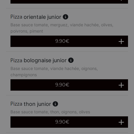
orientale junior
Base sauce tomate, merguez, viande hachée, olives,
poivrons, piment
9.90
€
bolognaise junior
Base sauce tomate, viande hachée, oignons,
champignons
9.90
€
thon junior
Base sauce tomate, thon, oignons, olives
9.90
€