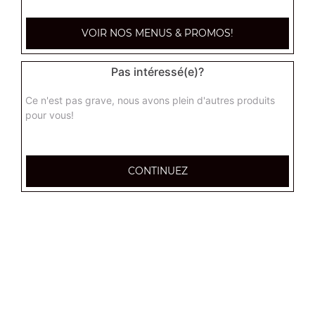
paysanne junior
VOIR NOS MENUS & PROMOS!
Base crème fraîche, lardons, pommes de terre, oignons,
oeuf
Pas intéressé(e)?
9.90
€
Ce n'est pas grave, nous avons plein d'autres produits
pour vous!
raclette junior
Base crème fraîche, chorizo, raclette, pomme de terre,
oignons
CONTINUEZ
9.90
€
indienne junior
Base crème fraîche, poulet, pomme de terre,
champignons, oignons
9.90
€