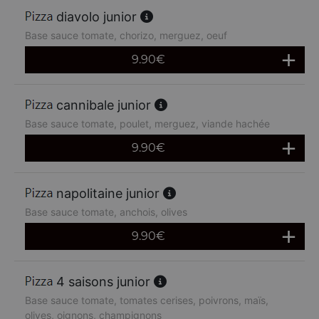
diavolo junior
Base sauce tomate, chorizo, merguez, oeuf
9.90
€
cannibale junior
Base sauce tomate, poulet, merguez, viande hachée
9.90
€
napolitaine junior
Base sauce tomate, anchois, olives
9.90
€
4 saisons junior
Base sauce tomate, tomates cerises, poivrons, maïs,
olives, oignons, champignons