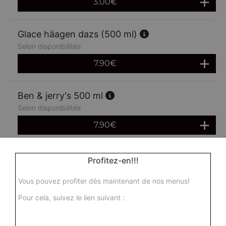
3.00
€
Glace häagen dazs (500 ml)
Selon disponibilités
7.90
€
Ben & jerry's 500 ml
Selon disponibilités
7.90
€
Profitez-en!!!
Vous pouvez profiter dès maintenant de nos menus!
Pour cela, suivez le lien suivant :