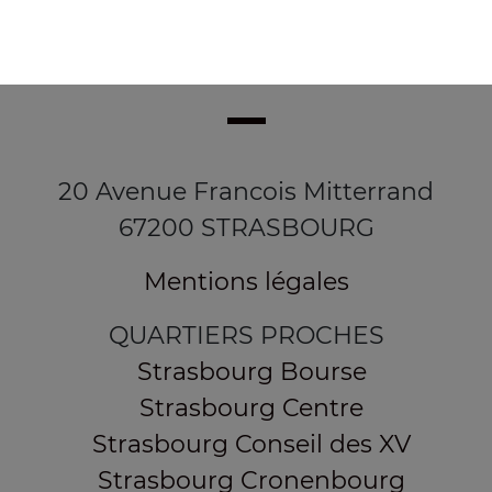
20 Avenue Francois Mitterrand
67200 STRASBOURG
Mentions légales
QUARTIERS PROCHES
Strasbourg Bourse
Strasbourg Centre
Strasbourg Conseil des XV
Strasbourg Cronenbourg