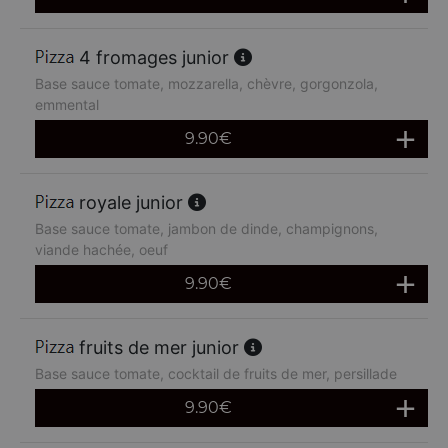
4 fromages junior
Base sauce tomate, mozzarella, chèvre, gorgonzola,
emmental
9.90
€
royale junior
Base sauce tomate, jambon de dinde, champignons,
viande hachée, oeuf
9.90
€
fruits de mer junior
Base sauce tomate, cocktail de fruits de mer, persillade
9.90
€