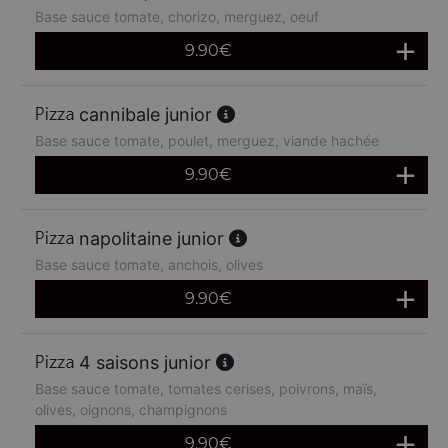
Base sauce tomate, chorizo, merguez, oeuf
9.90
€
cannibale junior
Base sauce tomate, poulet, merguez, viande hachée
9.90
€
napolitaine junior
Base sauce tomate, anchois, olives
9.90
€
4 saisons junior
Base sauce tomate, tomates cerises, poivrons, maïs,
olives, oignons, champignons
9.90
€