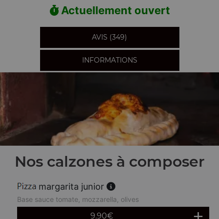
Actuellement ouvert
AVIS (349)
INFORMATIONS
Nos calzones à composer
margarita junior
Base sauce tomate, mozzarella, olives
9.90
€