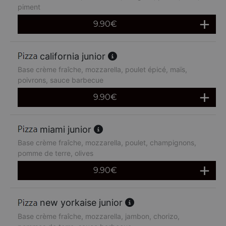
piment
9.90
€
california junior
Base crème fraîche, mozzarella, poulet épicé, maïs,
poivrons, sauce barbecue
9.90
€
miami junior
Base crème fraîche, mozzarella, poulet, champignons,
pomme de terre, olives
9.90
€
new yorkaise junior
Base crème fraîche, mozzarella, jambon, chorizo,