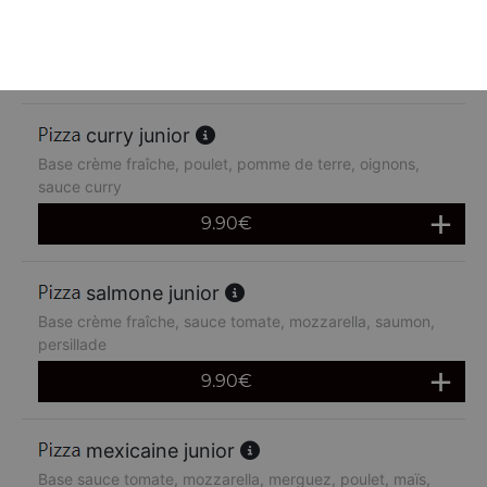
chèvre miel junior
Base crème fraîche, chèvre miel
9.90
€
curry junior
Base crème fraîche, poulet, pomme de terre, oignons,
sauce curry
9.90
€
salmone junior
Base crème fraîche, sauce tomate, mozzarella, saumon,
persillade
9.90
€
mexicaine junior
Base sauce tomate, mozzarella, merguez, poulet, maïs,