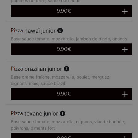
pommes de terre, sauce barbecue
9.90
€
hawaï junior
Base sauce tomate, mozzarella, jambon de dinde, ananas
9.90
€
brazilian junior
Base crème fraîche, mozzarella, poulet, merguez,
oignons, maïs, sauce brazil
9.90
€
texane junior
Base sauce tomate, mozzarella, oignons, viande hachée,
poivrons, piments fort