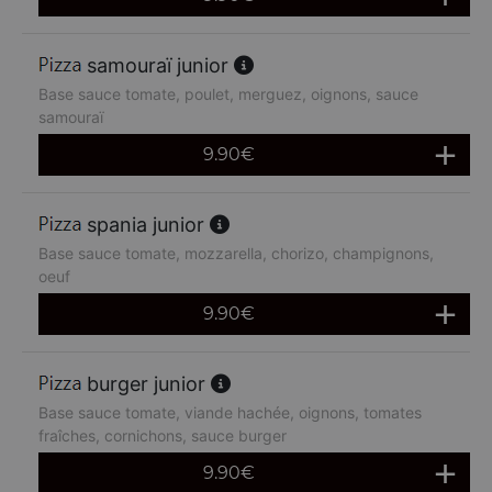
samouraï junior
Base sauce tomate, poulet, merguez, oignons, sauce
samouraï
9.90
€
spania junior
Base sauce tomate, mozzarella, chorizo, champignons,
oeuf
9.90
€
burger junior
Base sauce tomate, viande hachée, oignons, tomates
fraîches, cornichons, sauce burger
9.90
€