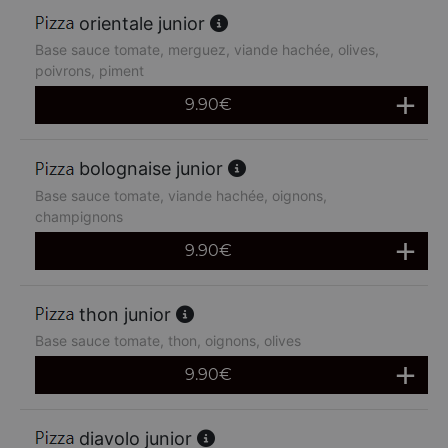
orientale junior
Base sauce tomate, merguez, viande hachée, olives,
poivrons, piment
9.90
€
bolognaise junior
Base sauce tomate, viande hachée, oignons,
champignons
9.90
€
thon junior
Base sauce tomate, thon, oignons, olives
9.90
€
diavolo junior