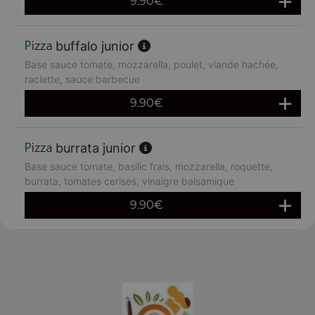
9.90
€
buffalo junior
Base sauce tomate, mozzarella, poulet, viande hachée,
raclette, sauce barbecue
9.90
€
burrata junior
Base sauce tomate, basilic frais, mozzarella, roquette,
burrata, tomates cerises, vinaigre balsamique
9.90
€