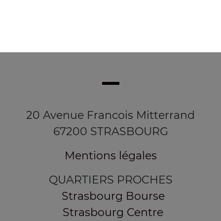
20 Avenue Francois Mitterrand
67200 STRASBOURG
Mentions légales
QUARTIERS PROCHES
Strasbourg Bourse
Strasbourg Centre