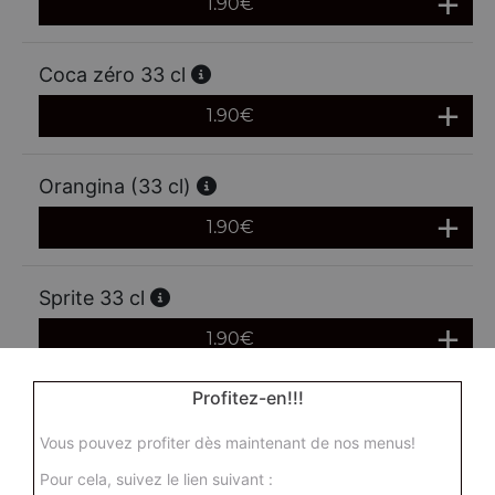
1.90
€
Coca zéro 33 cl
1.90
€
Orangina (33 cl)
1.90
€
Sprite 33 cl
1.90
€
Profitez-en!!!
Oasis (33 cl)
Vous pouvez profiter dès maintenant de nos menus!
1.90
€
Pour cela, suivez le lien suivant :