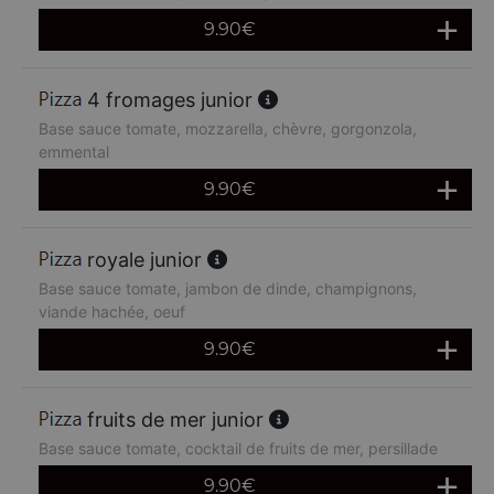
9.90
€
4 fromages junior
Base sauce tomate, mozzarella, chèvre, gorgonzola,
emmental
9.90
€
royale junior
Base sauce tomate, jambon de dinde, champignons,
viande hachée, oeuf
9.90
€
fruits de mer junior
Base sauce tomate, cocktail de fruits de mer, persillade
9.90
€