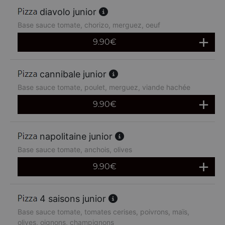
diavolo junior
Base sauce tomate, chorizo, merguez, oeuf
9.90
€
cannibale junior
Base sauce tomate, poulet, merguez, viande hachée
9.90
€
napolitaine junior
Base sauce tomate, anchois, olives
9.90
€
4 saisons junior
Base sauce tomate, tomates cerises, poivrons, maïs,
olives, oignons, champignons