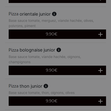
orientale junior
Base sauce tomate, merguez, viande hachée, olives,
poivrons, piment
9.90
€
bolognaise junior
Base sauce tomate, viande hachée, oignons,
champignons
9.90
€
thon junior
Base sauce tomate, thon, oignons, olives
9.90
€