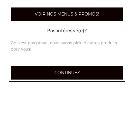
paysanne junior
VOIR NOS MENUS & PROMOS!
Base crème fraîche, lardons, pommes de terre, oignons,
oeuf
Pas intéressé(e)?
9.90
€
Ce n'est pas grave, nous avons plein d'autres produits
pour vous!
raclette junior
Base crème fraîche, chorizo, raclette, pomme de terre,
oignons
CONTINUEZ
9.90
€
indienne junior
Base crème fraîche, poulet, pomme de terre,
champignons, oignons
9.90
€