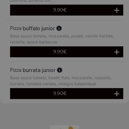
poivrons, piments fort
9.90
€
buffalo junior
Base sauce tomate, mozzarella, poulet, viande hachée,
raclette, sauce barbecue
9.90
€
burrata junior
Base sauce tomate, basilic frais, mozzarella, roquette,
burrata, tomates cerises, vinaigre balsamique
9.90
€