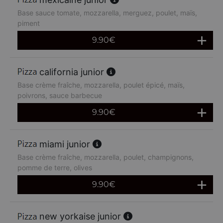
Base sauce tomate, mozzarella, merguez, poulet, maïs,
piment
9.90
€
california junior
Base crème fraîche, mozzarella, poulet épicé, maïs,
poivrons, sauce barbecue
9.90
€
miami junior
Base crème fraîche, mozzarella, poulet, champignons,
pomme de terre, olives
9.90
€
new yorkaise junior