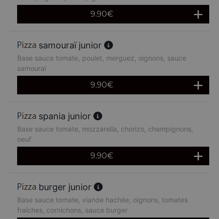
9.90
€
samouraï junior
Base sauce tomate, poulet, merguez, oignons, sauce
samouraï
9.90
€
spania junior
Base sauce tomate, mozzarella, chorizo, champignons,
oeuf
9.90
€
burger junior
Base sauce tomate, viande hachée, oignons, tomates
fraîches, cornichons, sauce burger