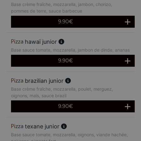
Base crème fraîche, mozzarella, jambon, chorizo,
pommes de terre, sauce barbecue
9.90
€
hawaï junior
Base sauce tomate, mozzarella, jambon de dinde, ananas
9.90
€
brazilian junior
Base crème fraîche, mozzarella, poulet, merguez,
oignons, maïs, sauce brazil
9.90
€
texane junior
Base sauce tomate, mozzarella, oignons, viande hachée,