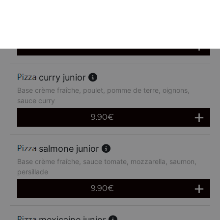
chèvre miel junior
Base crème fraîche, chèvre miel
9.90
€
curry junior
Base crème fraîche, poulet, pomme de terre, oignons,
sauce curry
9.90
€
salmone junior
Base crème fraîche, sauce tomate, mozzarella, saumon,
persillade
9.90
€
mexicaine junior