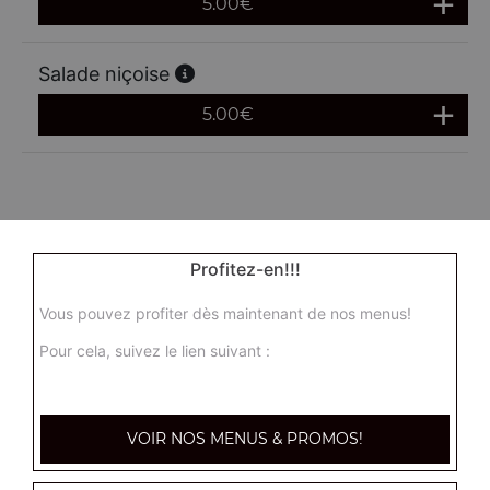
5.00
€
Salade niçoise
5.00
€
Profitez-en!!!
Vous pouvez profiter dès maintenant de nos menus!
Pour cela, suivez le lien suivant :
VOIR NOS MENUS & PROMOS!