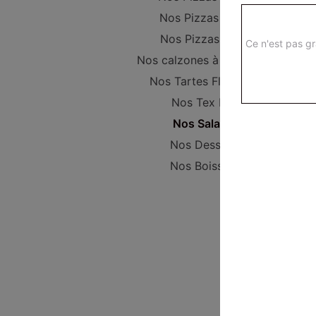
Nos Pizzas Super
Nos Pizzas Méga
Ce n'est pas gr
Nos calzones à composer
Nos Tartes Flambées
Nos Tex Mex
Nos Salades
Nos Desserts
Nos Boissons