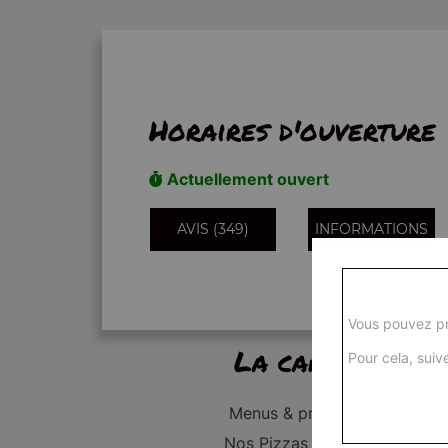
Horaires d'ouverture
Actuellement ouvert
AVIS (349)
INFORMATIONS
Vous pouvez pr
La carte
Pour cela, suive
Menus & promos
Nos Pizzas Junior