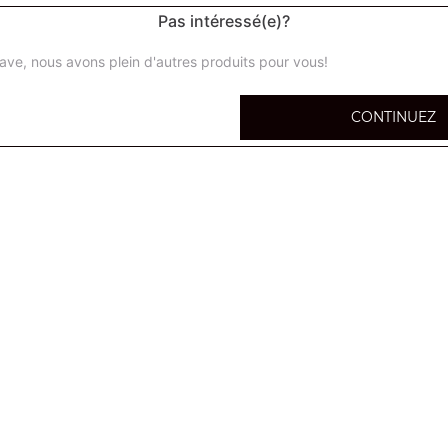
Pas intéressé(e)?
ave, nous avons plein d'autres produits pour vous!
Salade chicken
CONTINUEZ
Salade niçoise