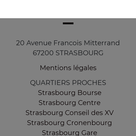
20 Avenue Francois Mitterrand
67200 STRASBOURG
Mentions légales
QUARTIERS PROCHES
Strasbourg Bourse
Strasbourg Centre
Strasbourg Conseil des XV
Strasbourg Cronenbourg
Strasbourg Gare