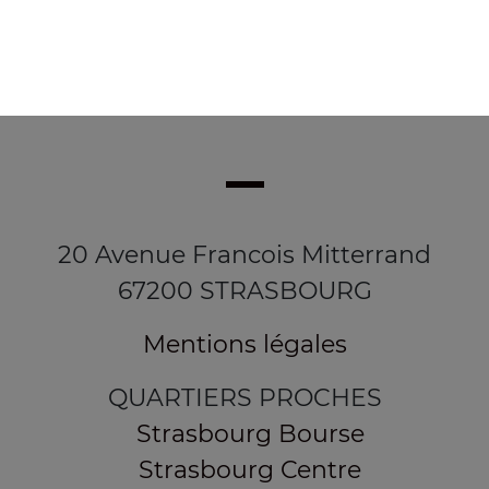
20 Avenue Francois Mitterrand
67200 STRASBOURG
Mentions légales
QUARTIERS PROCHES
Strasbourg Bourse
Strasbourg Centre