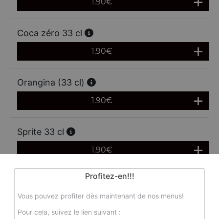
1.90
€
Coca zéro 33 cl
1.90
€
Orangina (33 cl)
1.90
€
Sprite 33 cl
1.90
€
Profitez-en!!!
Oasis (33 cl)
Vous pouvez profiter dès maintenant de nos menus!
1.90
€
Pour cela, suivez le lien suivant :