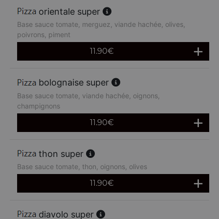
orientale super
Base sauce tomate, merguez, viande hachée, olives,
poivrons, piment
11.90
€
bolognaise super
Base sauce tomate, viande hachée, oignons,
champignons
11.90
€
thon super
Base sauce tomate, thon, oignons, olives
11.90
€
diavolo super