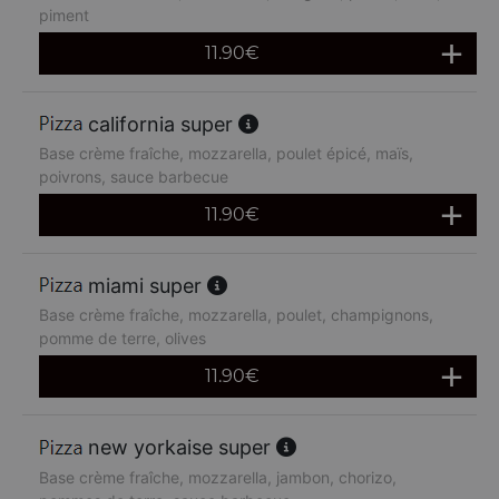
piment
11.90
€
california super
Base crème fraîche, mozzarella, poulet épicé, maïs,
poivrons, sauce barbecue
11.90
€
miami super
Base crème fraîche, mozzarella, poulet, champignons,
pomme de terre, olives
11.90
€
new yorkaise super
Base crème fraîche, mozzarella, jambon, chorizo,