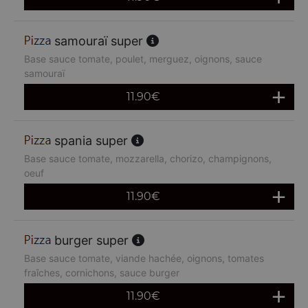
samouraï super
Base sauce tomate, poulet, merguez, oignons, sauce
samouraï
11.90
€
spania super
Base sauce tomate, mozzarella, chorizo, champignons,
oeuf
11.90
€
burger super
Base sauce tomate, viande hachée, oignons, tomates
fraîches, cornichons, sauce burger
11.90
€