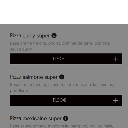
chèvre miel super
Base crème fraîche, chèvre miel
11.90
€
curry super
Base crème fraîche, poulet, pomme de terre, oignons,
sauce curry
11.90
€
salmone super
Base crème fraîche, sauce tomate, mozzarella, saumon,
persillade
11.90
€
mexicaine super
Base sauce tomate, mozzarella, merguez, poulet, maïs,