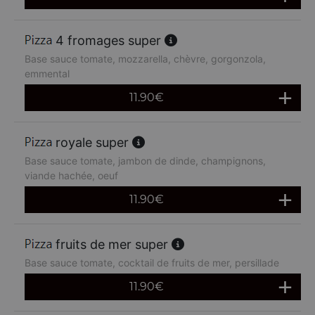
4 fromages super
Base sauce tomate, mozzarella, chèvre, gorgonzola,
emmental
11.90
€
royale super
Base sauce tomate, jambon de dinde, champignons,
viande hachée, oeuf
11.90
€
fruits de mer super
Base sauce tomate, cocktail de fruits de mer, persillade
11.90
€