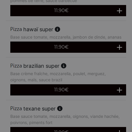
pommes de terre, sauce barbecue
11.90
€
hawaï super
Base sauce tomate, mozzarella, jambon de dinde, ananas
11.90
€
brazilian super
Base crème fraîche, mozzarella, poulet, merguez,
oignons, maïs, sauce brazil
11.90
€
texane super
Base sauce tomate, mozzarella, oignons, viande hachée,
poivrons, piments fort