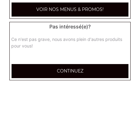
paysanne super
VOIR NOS MENUS & PROMOS!
Base crème fraîche, lardons, pommes de terre, oignons,
oeuf
Pas intéressé(e)?
11.90
€
Ce n'est pas grave, nous avons plein d'autres produits
pour vous!
raclette super
Base crème fraîche, chorizo, raclette, pomme de terre,
oignons
CONTINUEZ
11.90
€
indienne super
Base crème fraîche, poulet, pomme de terre,
champignons, oignons
11.90
€