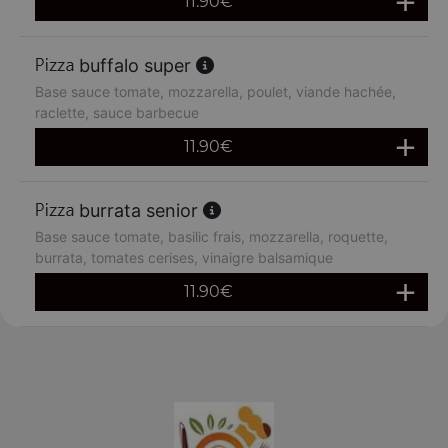
11.90
€
buffalo super
Base sauce tomate, mozzarella, poulet, viande hachée,
raclette, sauce barbecue
11.90
€
burrata senior
Base sauce tomate, basilic frais, mozzarella, roquette,
burrata, tomates cerises, vinaigre balsamique
11.90
€