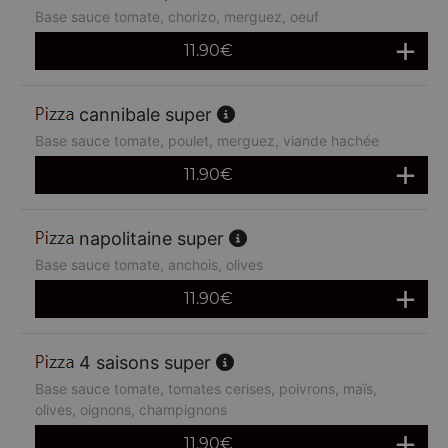
Base sauce tomate, chorizo, merguez, oeuf
11.90
€
cannibale super
Base sauce tomate, poulet, merguez, viande hachée
11.90
€
napolitaine super
Base sauce tomate, anchois, olives
11.90
€
4 saisons super
Base sauce tomate, tomates cerises, poivrons, maïs,
olives, oignons, champignons
11.90
€