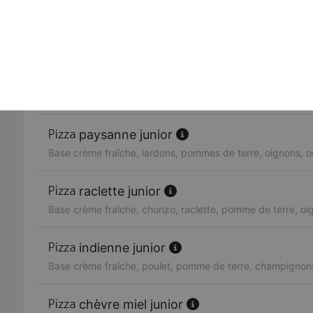
chicken junior
Base crème fraîche, poulet, oignons
reine junior
Base crème fraîche, poulet, lardons, olives, oignons, cha
paysanne junior
Base crème fraîche, lardons, pommes de terre, oignons, o
raclette junior
Base crème fraîche, chorizo, raclette, pomme de terre, oi
indienne junior
Base crème fraîche, poulet, pomme de terre, champignon
chèvre miel junior