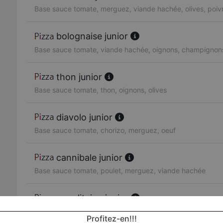
Base sauce tomate, merguez, viande hachée, olives, poiv
bolognaise junior
Base sauce tomate, viande hachée, oignons, champignon
thon junior
Base sauce tomate, thon, oignons, olives
diavolo junior
Base sauce tomate, chorizo, merguez, oeuf
cannibale junior
Base sauce tomate, poulet, merguez, viande hachée
napolitaine junior
Base sauce tomate, anchois, olives
Profitez-en!!!