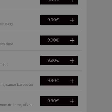
9.90
€
ce curry
9.90
€
rsillade
9.90
€
iment
9.90
€
rons, sauce barbecue
9.90
€
mme de terre, olives