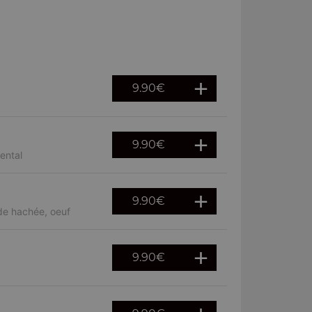
9.90
€
9.90
€
ental
9.90
€
de hachée, oeuf
9.90
€