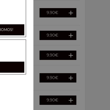
9.90
€
s, oignons,
ROMOS!
9.90
€
ouraï
9.90
€
euf
9.90
€
ches, cornichons,
9.90
€
auce kebab