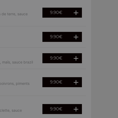
9.90
€
 de terre, sauce
9.90
€
9.90
€
 maïs, sauce brazil
9.90
€
poivrons, piments
9.90
€
clette, sauce