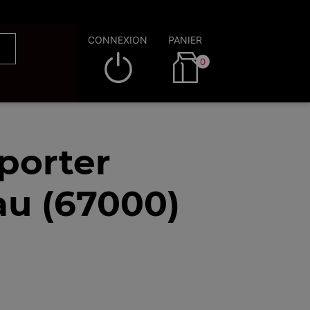
CONNEXION
PANIER
0
porter
au (67000)