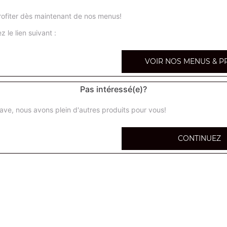
4 saisons junior
ofiter dès maintenant de nos menus!
Base sauce tomate, tomates cerises, poivrons, maïs, olive
z le lien suivant :
champignons
VOIR NOS MENUS & P
samouraï junior
Base sauce tomate, poulet, merguez, oignons, sauce sam
Pas intéressé(e)?
spania junior
ave, nous avons plein d'autres produits pour vous!
Base sauce tomate, mozzarella, chorizo, champignons, o
CONTINUEZ
burger junior
Base sauce tomate, viande hachée, oignons, tomates fraî
sauce burger
kebab junior
Base sauce tomate, kebab, oignons, tomates fraîches, s