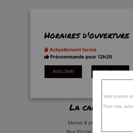
Horaires d'ouverture
Actuellement fermé
Précommande pour 12h20
AVIS (349)
INFORMATIONS
Vous pouvez pr
La carte
Pour cela, suive
Menus & promos
Nos Pizzas Junior