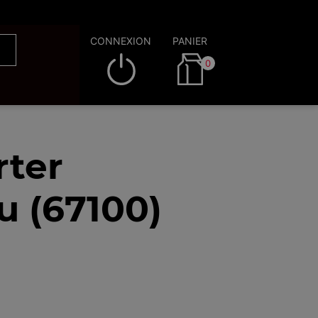
CONNEXION
PANIER
0
rter
u (67100)