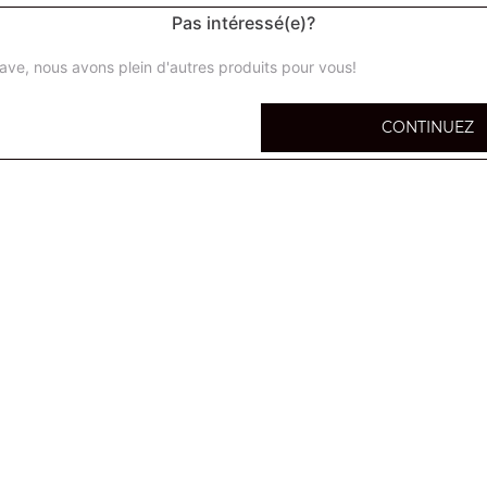
Pas intéressé(e)?
ave, nous avons plein d'autres produits pour vous!
Salade chicken
CONTINUEZ
Salade niçoise