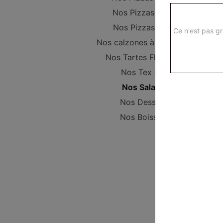
Nos Pizzas Super
Nos Pizzas Méga
Ce n'est pas gr
Nos calzones à composer
Nos Tartes Flambées
Nos Tex Mex
Nos Salades
Nos Desserts
Nos Boissons