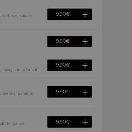
9.90
€
 de terre, sauce
9.90
€
9.90
€
 maïs, sauce brazil
9.90
€
poivrons, piments
9.90
€
clette, sauce