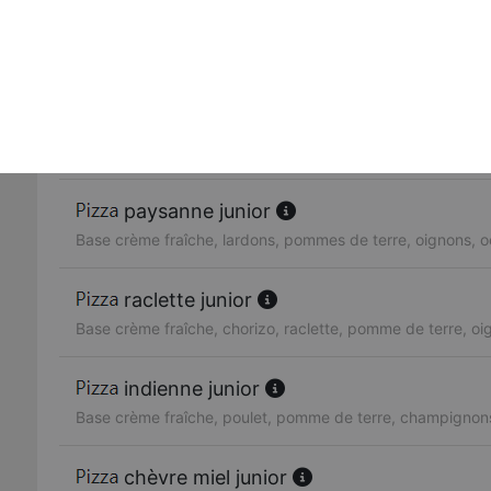
chicken junior
Base crème fraîche, poulet, oignons
reine junior
Base crème fraîche, poulet, lardons, olives, oignons, cha
paysanne junior
Base crème fraîche, lardons, pommes de terre, oignons, o
raclette junior
Base crème fraîche, chorizo, raclette, pomme de terre, oi
indienne junior
Base crème fraîche, poulet, pomme de terre, champignon
chèvre miel junior