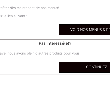
4 saisons junior
ofiter dès maintenant de nos menus!
Base sauce tomate, tomates cerises, poivrons, maïs, olive
z le lien suivant :
champignons
VOIR NOS MENUS & P
samouraï junior
Base sauce tomate, poulet, merguez, oignons, sauce sam
Pas intéressé(e)?
spania junior
ave, nous avons plein d'autres produits pour vous!
Base sauce tomate, mozzarella, chorizo, champignons, o
CONTINUEZ
burger junior
Base sauce tomate, viande hachée, oignons, tomates fraî
sauce burger
kebab junior
Base sauce tomate, kebab, oignons, tomates fraîches, s