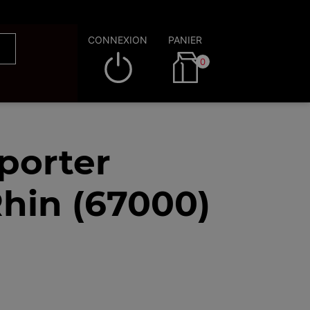
CONNEXION
PANIER
0
porter
hin (67000)