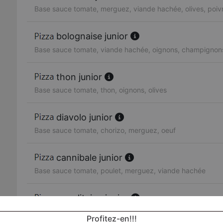
Base sauce tomate, merguez, viande hachée, olives, poiv
bolognaise junior
Base sauce tomate, viande hachée, oignons, champignon
thon junior
Base sauce tomate, thon, oignons, olives
diavolo junior
Base sauce tomate, chorizo, merguez, oeuf
cannibale junior
Base sauce tomate, poulet, merguez, viande hachée
napolitaine junior
Base sauce tomate, anchois, olives
Profitez-en!!!