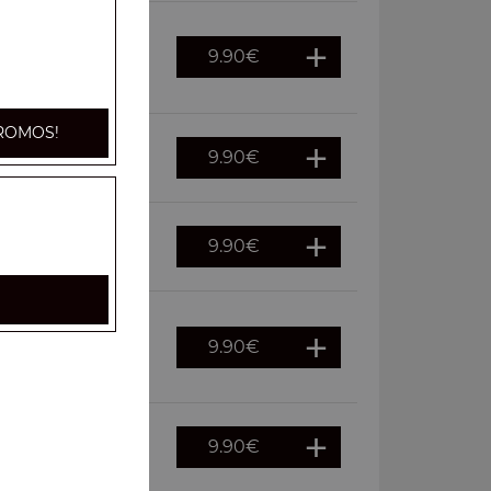
9.90
€
s, oignons,
ROMOS!
9.90
€
ouraï
9.90
€
euf
9.90
€
ches, cornichons,
9.90
€
auce kebab