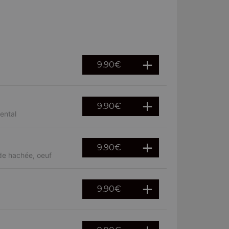
9.90
€
9.90
€
ental
9.90
€
de hachée, oeuf
9.90
€