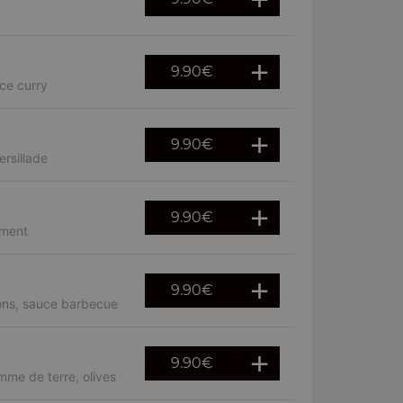
9.90
€
ce curry
9.90
€
rsillade
9.90
€
iment
9.90
€
rons, sauce barbecue
9.90
€
mme de terre, olives