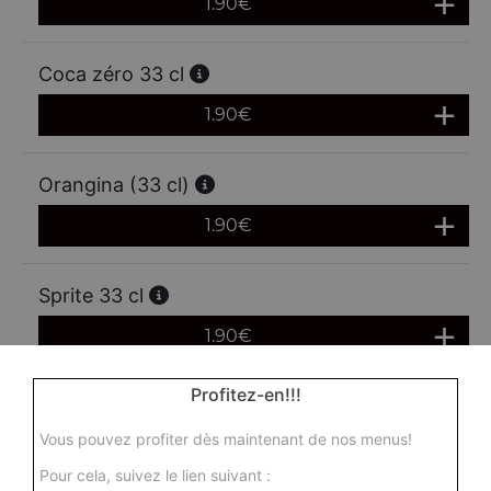
1.90
€
Coca zéro 33 cl
1.90
€
Orangina (33 cl)
1.90
€
Sprite 33 cl
1.90
€
Profitez-en!!!
Oasis (33 cl)
Vous pouvez profiter dès maintenant de nos menus!
1.90
€
Pour cela, suivez le lien suivant :