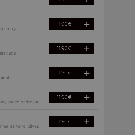
11.90
€
ce curry
11.90
€
rsillade
11.90
€
iment
11.90
€
rons, sauce barbecue
11.90
€
mme de terre, olives