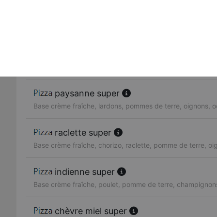
chicken super
Base crème fraîche, poulet, oignons
reine super
Base crème fraîche, poulet, lardons, olives, oignons, cha
paysanne super
Base crème fraîche, lardons, pommes de terre, oignons, o
raclette super
Base crème fraîche, chorizo, raclette, pomme de terre, oi
indienne super
Base crème fraîche, poulet, pomme de terre, champignon
chèvre miel super