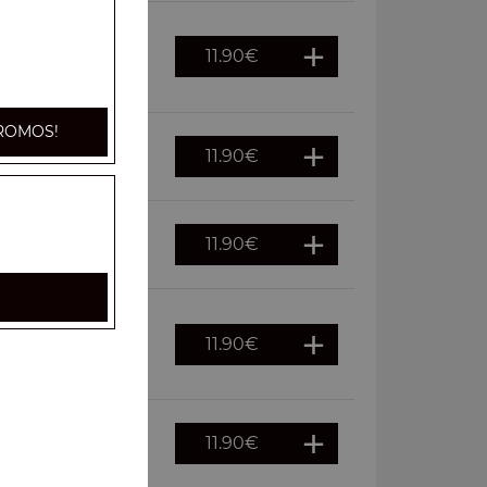
11.90
€
s, oignons,
ROMOS!
11.90
€
ouraï
11.90
€
euf
11.90
€
ches, cornichons,
11.90
€
auce kebab