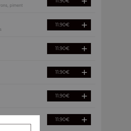
11.90
€
rons, piment
11.90
€
s
11.90
€
11.90
€
11.90
€
11.90
€