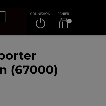
CONNEXION
PANIER
0
porter
n (67000)