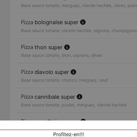
Base sauce tomate, merguez, viande hachée, olives, poiv
bolognaise super
Base sauce tomate, viande hachée, oignons, champignon
thon super
Base sauce tomate, thon, oignons, olives
diavolo super
Base sauce tomate, chorizo, merguez, oeuf
cannibale super
Base sauce tomate, poulet, merguez, viande hachée
napolitaine super
Base sauce tomate, anchois, olives
Profitez-en!!!