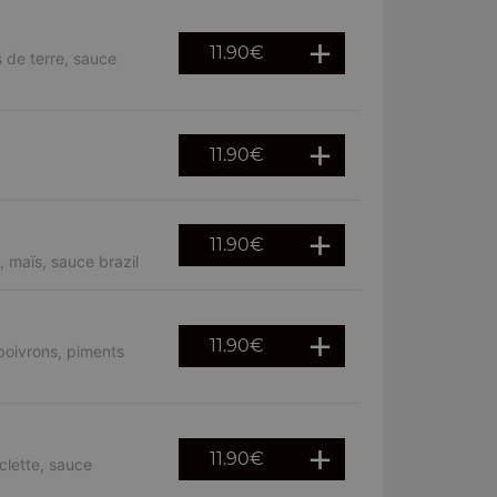
11.90
€
 de terre, sauce
11.90
€
11.90
€
 maïs, sauce brazil
11.90
€
poivrons, piments
11.90
€
clette, sauce