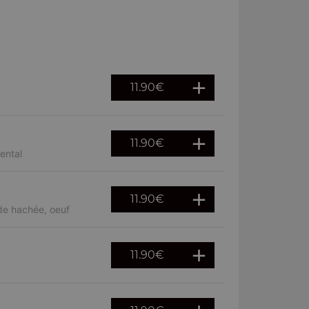
11.90
€
11.90
€
ental
11.90
€
de hachée, oeuf
11.90
€