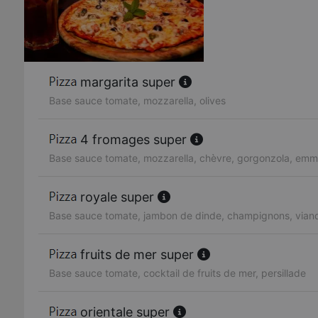
margarita super
Base sauce tomate, mozzarella, olives
4 fromages super
Base sauce tomate, mozzarella, chèvre, gorgonzola, emm
royale super
Base sauce tomate, jambon de dinde, champignons, vian
fruits de mer super
Base sauce tomate, cocktail de fruits de mer, persillade
orientale super