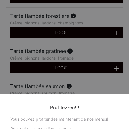
Tarte flambée forestière
Crème, oignons, lardons, champignons
11.00
€
Tarte flambée gratinée
Crème, oignons, lardons, fromage
11.00
€
Tarte flambée saumon
Crème, oignons, saumon, fromage
11.00
€
Profitez-en!!!
Vous pouvez profiter dès maintenant de nos menus!
Pour cela, suivez le lien suivant :