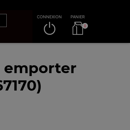
CONNEXION
PANIER
0
à emporter
7170)