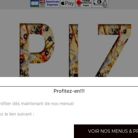
Profitez-en!!!
ofiter dès maintenant de nos menus!
z le lien suivant :
Nos ca
VOIR NOS MENUS & P