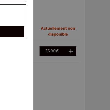
Actuellement non
disponible
16.90
€