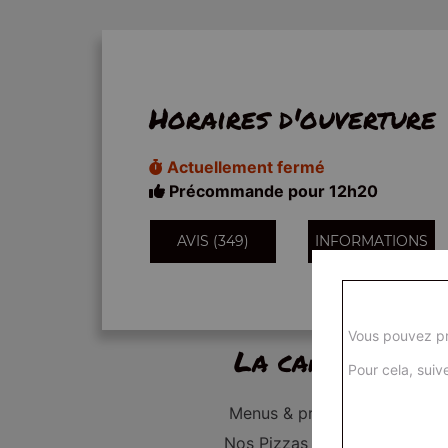
Horaires d'ouverture
Actuellement fermé
Précommande pour 12h20
AVIS (349)
INFORMATIONS
Vous pouvez pr
La carte
Pour cela, suive
Menus & promos
Nos Pizzas Junior