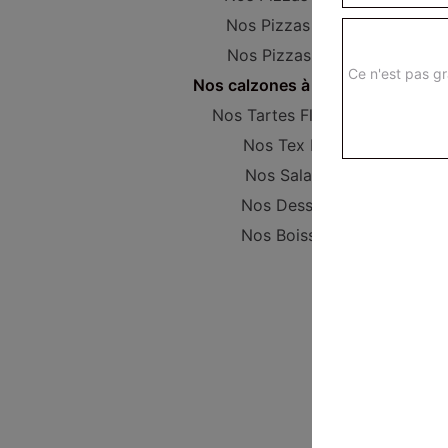
Nos Pizzas Super
Nos Pizzas Méga
Ce n'est pas gr
Nos calzones à composer
Nos Tartes Flambées
Nos Tex Mex
Nos Salades
Nos Desserts
Nos Boissons