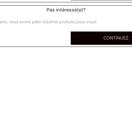
Pas intéressé(e)?
ave, nous avons plein d'autres produits pour vous!
calzone super
CONTINUEZ
Base tomate ou crème + 5 ingrédients au choix
calzone méga
Base tomate ou crème + 5 ingrédients au choix