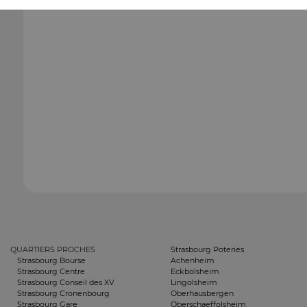
QUARTIERS PROCHES
Strasbourg Poteries
Strasbourg Bourse
Achenheim
Strasbourg Centre
Eckbolsheim
Strasbourg Conseil des XV
Lingolsheim
Strasbourg Cronenbourg
Oberhausbergen
Strasbourg Gare
Oberschaeffolsheim