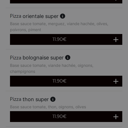
orientale super
Base sauce tomate, merguez, viande hachée, olives,
poivrons, piment
11.90
€
bolognaise super
Base sauce tomate, viande hachée, oignons,
champignons
11.90
€
thon super
Base sauce tomate, thon, oignons, olives
11.90
€