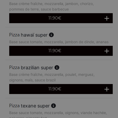
Base crème fraîche, mozzarella, jambon, chorizo,
pommes de terre, sauce barbecue
11.90
€
hawaï super
Base sauce tomate, mozzarella, jambon de dinde, ananas
11.90
€
brazilian super
Base crème fraîche, mozzarella, poulet, merguez,
oignons, maïs, sauce brazil
11.90
€
texane super
Base sauce tomate, mozzarella, oignons, viande hachée,