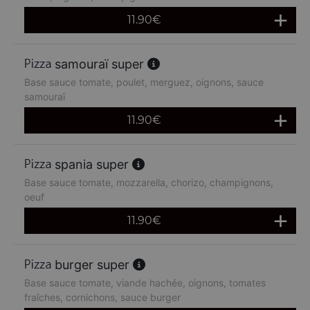
11.90
€
samouraï super
Base sauce tomate, poulet, merguez, oignons, sauce
samouraï
11.90
€
spania super
Base sauce tomate, mozzarella, chorizo, champignons,
oeuf
11.90
€
burger super
Base sauce tomate, viande hachée, oignons, tomates
fraîches, cornichons, sauce burger