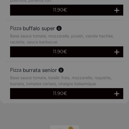
poivrons, piments fort
11.90
€
buffalo super
Base sauce tomate, mozzarella, poulet, viande hachée,
raclette, sauce barbecue
11.90
€
burrata senior
Base sauce tomate, basilic frais, mozzarella, roquette,
burrata, tomates cerises, vinaigre balsamique
11.90
€