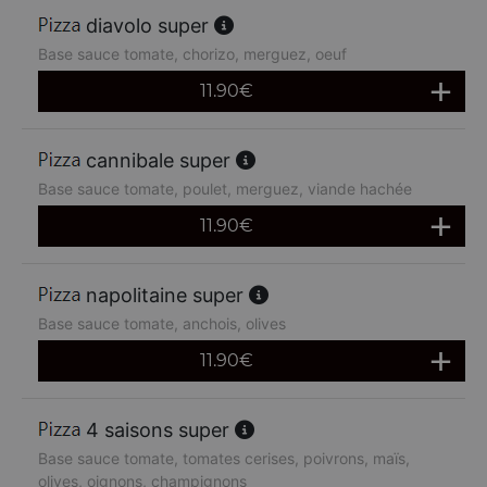
diavolo super
Base sauce tomate, chorizo, merguez, oeuf
11.90
€
cannibale super
Base sauce tomate, poulet, merguez, viande hachée
11.90
€
napolitaine super
Base sauce tomate, anchois, olives
11.90
€
4 saisons super
Base sauce tomate, tomates cerises, poivrons, maïs,
olives, oignons, champignons