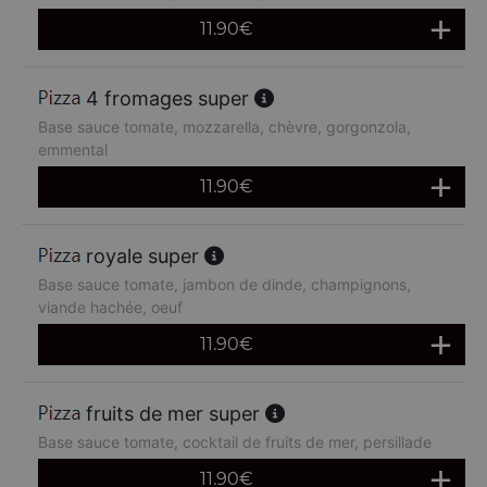
11.90
€
4 fromages super
Base sauce tomate, mozzarella, chèvre, gorgonzola,
emmental
11.90
€
royale super
Base sauce tomate, jambon de dinde, champignons,
viande hachée, oeuf
11.90
€
fruits de mer super
Base sauce tomate, cocktail de fruits de mer, persillade
11.90
€