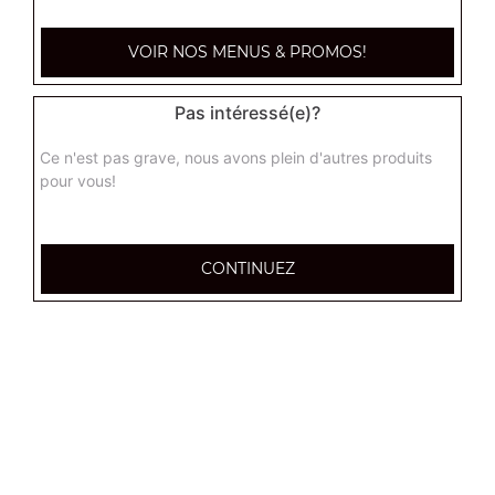
paysanne super
VOIR NOS MENUS & PROMOS!
Base crème fraîche, lardons, pommes de terre, oignons,
oeuf
Pas intéressé(e)?
11.90
€
Ce n'est pas grave, nous avons plein d'autres produits
pour vous!
raclette super
Base crème fraîche, chorizo, raclette, pomme de terre,
oignons
CONTINUEZ
11.90
€
indienne super
Base crème fraîche, poulet, pomme de terre,
champignons, oignons
11.90
€