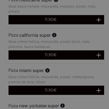
Base sauce tomate, mozzarella, merguez, poulet, maïs,
piment
11.90
€
california super
Base crème fraîche, mozzarella, poulet épicé, maïs,
poivrons, sauce barbecue
11.90
€
miami super
Base crème fraîche, mozzarella, poulet, champignons,
pomme de terre, olives
11.90
€
new yorkaise super