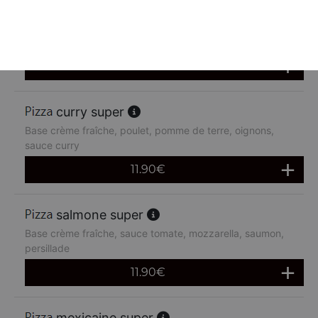
chèvre miel super
Base crème fraîche, chèvre miel
11.90
€
curry super
Base crème fraîche, poulet, pomme de terre, oignons,
sauce curry
11.90
€
salmone super
Base crème fraîche, sauce tomate, mozzarella, saumon,
persillade
11.90
€
mexicaine super