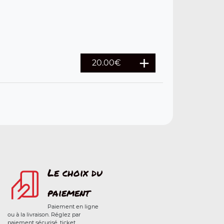
20.00€
Le choix du
paiement
Paiement en ligne
ou à la livraison. Réglez par
paiement sécurisé, ticket