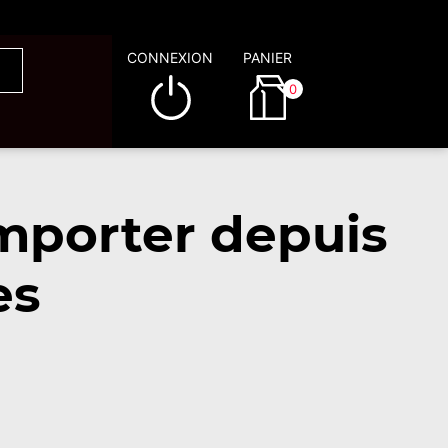
CONNEXION
PANIER
0
mporter depuis
es