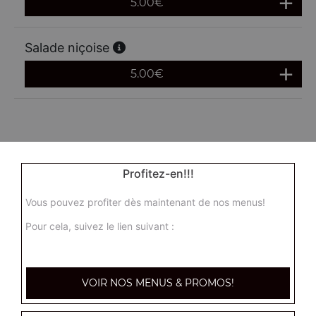
5.00
€
Salade niçoise
5.00
€
Profitez-en!!!
Vous pouvez profiter dès maintenant de nos menus!
Pour cela, suivez le lien suivant :
VOIR NOS MENUS & PROMOS!