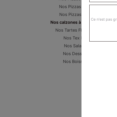
Nos Pizzas Super
Nos Pizzas Méga
Ce n'est pas gr
Nos calzones à composer
Nos Tartes Flambées
Nos Tex Mex
Nos Salades
Nos Desserts
Nos Boissons