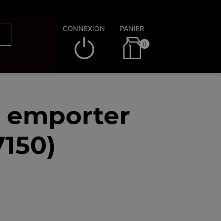
CONNEXION
PANIER
0
à emporter
7150)