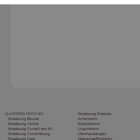
QUARTIERS PROCHES
Strasbourg Poteries
Strasbourg Bourse
Achenheim
Strasbourg Centre
Eckbolsheim
Strasbourg Conseil des XV
Lingolsheim
Strasbourg Cronenbourg
Oberhausbergen
Strasbourg Gare
Oberschaeffolsheim