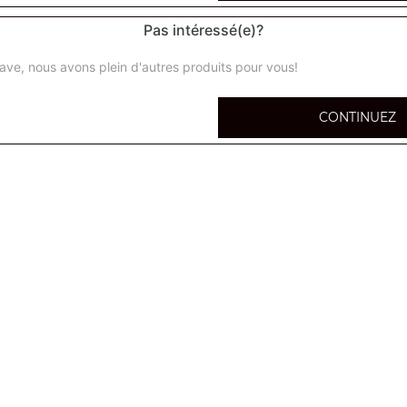
Pas intéressé(e)?
ave, nous avons plein d'autres produits pour vous!
calzone super
CONTINUEZ
Base tomate ou crème + 5 ingrédients au choix
calzone méga
Base tomate ou crème + 5 ingrédients au choix