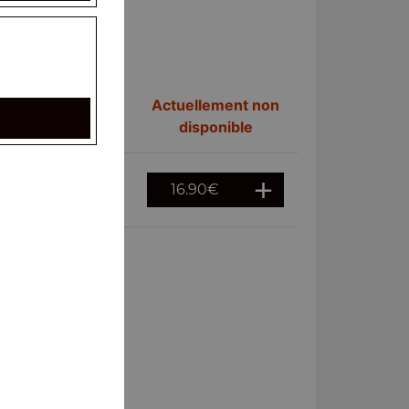
Actuellement non
disponible
16.90
€