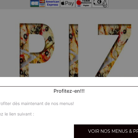
Profitez-en!!!
ofiter dès maintenant de nos menus!
z le lien suivant :
Nos ca
VOIR NOS MENUS & P