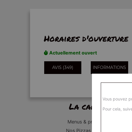
Horaires d'ouverture
Actuellement ouvert
AVIS (349)
INFORMATIONS
Vous pouvez pr
La carte
Pour cela, suive
Menus & promos
Nos Pizzas Junior