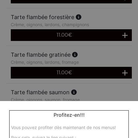
Tarte flambée forestière
Crème, oignons, lardons, champignons
11.00
€
Tarte flambée gratinée
Crème, oignons, lardons, fromage
11.00
€
Tarte flambée saumon
Crème, oignons, saumon, fromage
11.00
€
Profitez-en!!!
Vous pouvez profiter dès maintenant de nos menus!
Pour cela, suivez le lien suivant :