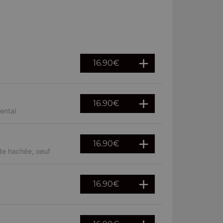
16.90
€
16.90
€
ental
16.90
€
de hachée, oeuf
16.90
€