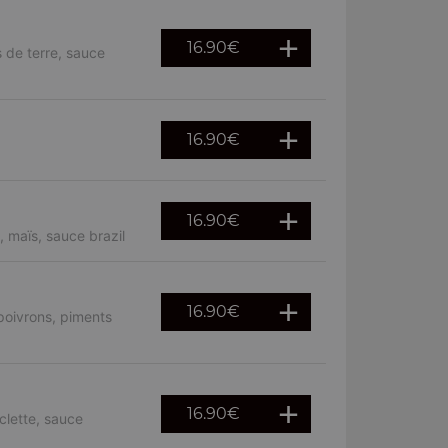
16.90
€
 de terre, sauce
16.90
€
16.90
€
 maïs, sauce brazil
16.90
€
poivrons, piments
16.90
€
clette, sauce