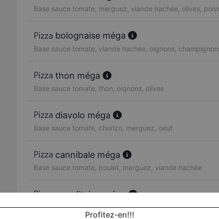
Base sauce tomate, merguez, viande hachée, olives, poiv
bolognaise méga
Base sauce tomate, viande hachée, oignons, champignon
thon méga
Base sauce tomate, thon, oignons, olives
diavolo méga
Base sauce tomate, chorizo, merguez, oeuf
cannibale méga
Base sauce tomate, poulet, merguez, viande hachée
napolitaine méga
Base sauce tomate, anchois, olives
Profitez-en!!!