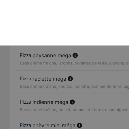
chicken méga
Base crème fraîche, poulet, oignons
reine méga
Base crème fraîche, poulet, lardons, olives, oignons, cha
paysanne méga
Base crème fraîche, lardons, pommes de terre, oignons, o
raclette méga
Base crème fraîche, chorizo, raclette, pomme de terre, oi
indienne méga
Base crème fraîche, poulet, pomme de terre, champignon
chèvre miel méga