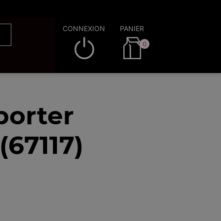
CONNEXION
PANIER
0
porter
67117)