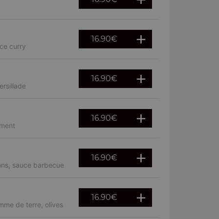
16.90
€
ce curry
16.90
€
rsillade
16.90
€
iment
16.90
€
rons, sauce barbecue
16.90
€
mme de terre, olives