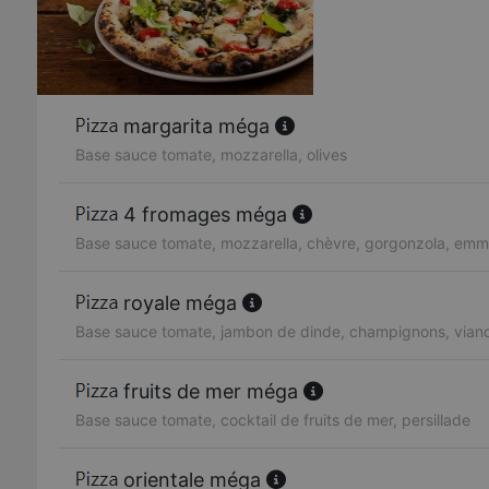
margarita méga
Base sauce tomate, mozzarella, olives
4 fromages méga
Base sauce tomate, mozzarella, chèvre, gorgonzola, emm
royale méga
Base sauce tomate, jambon de dinde, champignons, vian
fruits de mer méga
Base sauce tomate, cocktail de fruits de mer, persillade
orientale méga