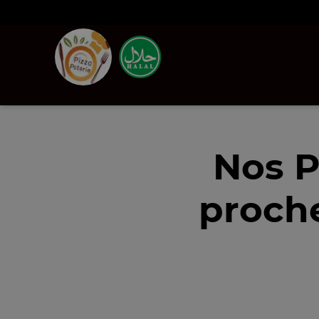
Nos P
proch