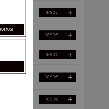
16.90
€
s, oignons,
ROMOS!
16.90
€
ouraï
16.90
€
euf
16.90
€
ches, cornichons,
16.90
€
auce kebab