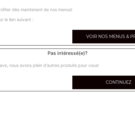
4 saisons méga
ofiter dès maintenant de nos menus!
Base sauce tomate, tomates cerises, poivrons, maïs, olive
z le lien suivant :
champignons
VOIR NOS MENUS & P
samouraï méga
Base sauce tomate, poulet, merguez, oignons, sauce sam
Pas intéressé(e)?
spania méga
ave, nous avons plein d'autres produits pour vous!
Base sauce tomate, mozzarella, chorizo, champignons, o
CONTINUEZ
burger méga
Base sauce tomate, viande hachée, oignons, tomates fraî
sauce burger
kebab méga
Base sauce tomate, kebab, oignons, tomates fraîches, s