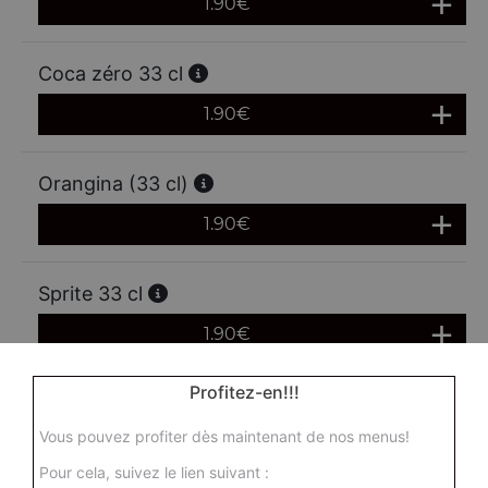
1.90
€
Coca zéro 33 cl
1.90
€
Orangina (33 cl)
1.90
€
Sprite 33 cl
1.90
€
Profitez-en!!!
Oasis (33 cl)
Vous pouvez profiter dès maintenant de nos menus!
1.90
€
Pour cela, suivez le lien suivant :