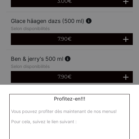
3.00
€
Glace häagen dazs (500 ml)
Selon disponibilités
7.90
€
Ben & jerry's 500 ml
Selon disponibilités
7.90
€
Profitez-en!!!
Vous pouvez profiter dès maintenant de nos menus!
Pour cela, suivez le lien suivant :