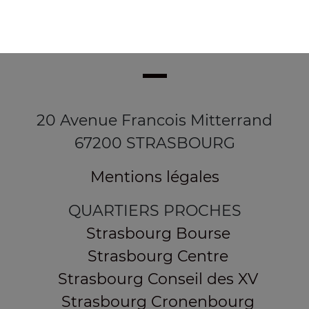
20 Avenue Francois Mitterrand
67200 STRASBOURG
Mentions légales
QUARTIERS PROCHES
Strasbourg Bourse
Strasbourg Centre
Strasbourg Conseil des XV
Strasbourg Cronenbourg