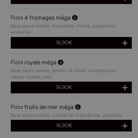
4 fromages méga
Base sauce tomate, mozzarella, chèvre, gorgonzola,
emmental
16.90
€
royale méga
Base sauce tomate, jambon de dinde, champignons,
viande hachée, oeuf
16.90
€
fruits de mer méga
Base sauce tomate, cocktail de fruits de mer, persillade
16.90
€