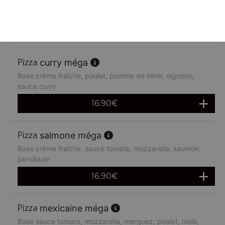
chèvre miel méga
Base crème fraîche, chèvre miel
16.90
€
curry méga
Base crème fraîche, poulet, pomme de terre, oignons,
sauce curry
16.90
€
salmone méga
Base crème fraîche, sauce tomate, mozzarella, saumon,
persillade
16.90
€
mexicaine méga
Base sauce tomate, mozzarella, merguez, poulet, maïs,