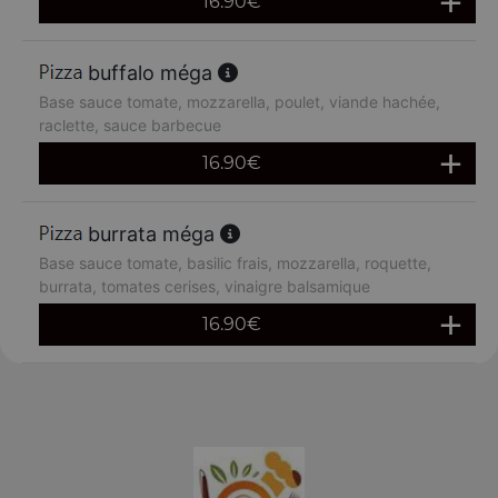
16.90
€
buffalo méga
Base sauce tomate, mozzarella, poulet, viande hachée,
raclette, sauce barbecue
16.90
€
burrata méga
Base sauce tomate, basilic frais, mozzarella, roquette,
burrata, tomates cerises, vinaigre balsamique
16.90
€