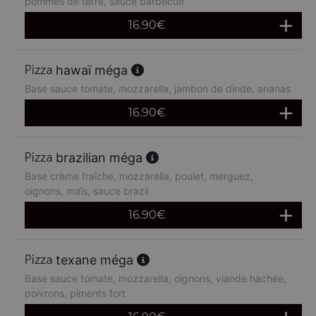
pommes de terre, sauce barbecue
16.90
€
hawaï méga
Base sauce tomate, mozzarella, jambon de dinde, ananas
16.90
€
brazilian méga
Base crème fraîche, mozzarella, poulet, merguez,
oignons, maïs, sauce brazil
16.90
€
texane méga
Base sauce tomate, mozzarella, oignons, viande hachée,
poivrons, piments fort