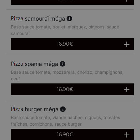
samouraï méga
Base sauce tomate, poulet, merguez, oignons, sauce
samouraï
16.90
€
spania méga
Base sauce tomate, mozzarella, chorizo, champignons,
oeuf
16.90
€
burger méga
Base sauce tomate, viande hachée, oignons, tomates
fraîches, cornichons, sauce burger
16.90
€