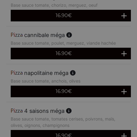
Base sauce tomate, chorizo, merguez, oeuf
16.90
€
cannibale méga
Base sauce tomate, poulet, merguez, viande hachée
16.90
€
napolitaine méga
Base sauce tomate, anchois, olives
16.90
€
4 saisons méga
Base sauce tomate, tomates cerises, poivrons, maïs,
olives, oignons, champignons
16.90
€