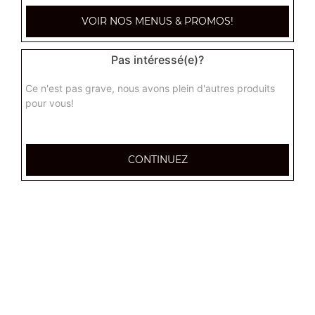
paysanne méga
VOIR NOS MENUS & PROMOS!
Base crème fraîche, lardons, pommes de terre, oignons,
oeuf
Pas intéressé(e)?
16.90
€
Ce n'est pas grave, nous avons plein d'autres produits
pour vous!
raclette méga
Base crème fraîche, chorizo, raclette, pomme de terre,
oignons
CONTINUEZ
16.90
€
indienne méga
Base crème fraîche, poulet, pomme de terre,
champignons, oignons
16.90
€