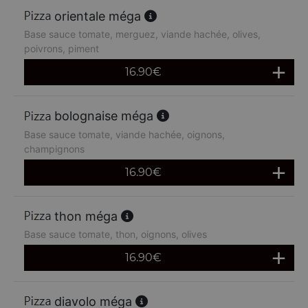
orientale méga
Base sauce tomate, merguez, viande hachée, olives,
poivrons, piment
16.90
€
bolognaise méga
Base sauce tomate, viande hachée, oignons,
champignons
16.90
€
thon méga
Base sauce tomate, thon, oignons, olives
16.90
€
diavolo méga