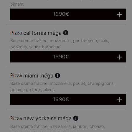
piment
16.90
€
california méga
Base crème fraîche, mozzarella, poulet épicé, maïs,
poivrons, sauce barbecue
16.90
€
miami méga
Base crème fraîche, mozzarella, poulet, champignons,
pomme de terre, olives
16.90
€
new yorkaise méga
Base crème fraîche, mozzarella, jambon, chorizo,