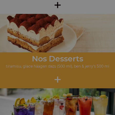
+
Nos Desserts
tiramisu, glace häagen dazs (500 ml), ben & jerry's 500 ml
+