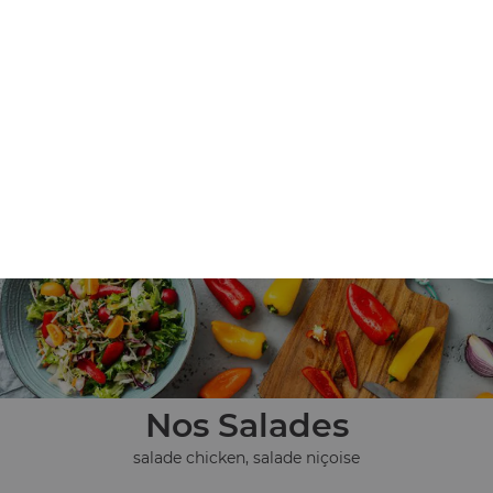
Nos Tex Mex
chicken wings (8 pièces), tenders (4 pièces), nuggets (8
pièces), ...
+
Nos Salades
salade chicken, salade niçoise