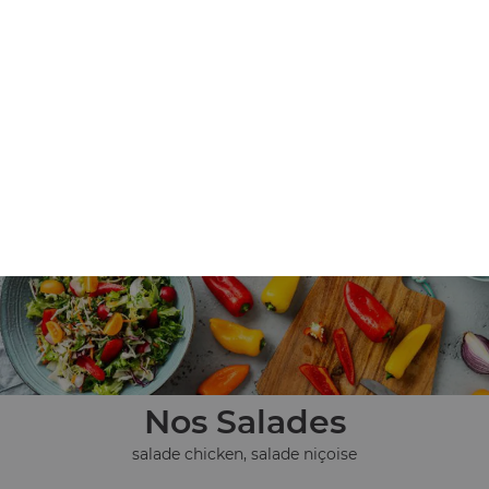
Nos Tex Mex
chicken wings (8 pièces), tenders (4 pièces), nuggets (8
pièces), ...
+
Nos Salades
salade chicken, salade niçoise