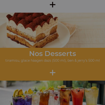
+
Nos Desserts
tiramisu, glace häagen dazs (500 ml), ben & jerry's 500 ml
+