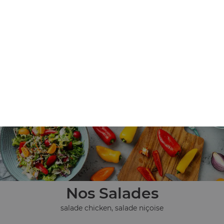
Nos Tex Mex
chicken wings (8 pièces), tenders (4 pièces), nuggets (8
pièces), ...
+
Nos Salades
salade chicken, salade niçoise