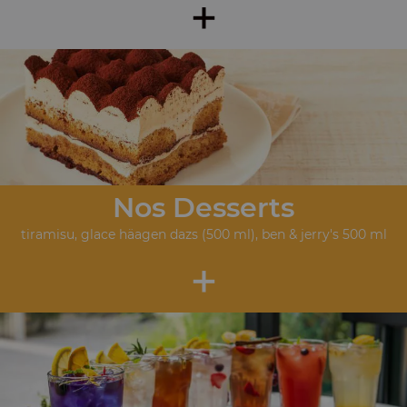
+
Nos Desserts
tiramisu, glace häagen dazs (500 ml), ben & jerry's 500 ml
+