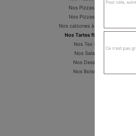
Pour cela, suive
Nos Pizzas Super
Nos Pizzas Méga
Nos calzones à composer
Nos Tartes flambées
Nos Tex Mex
Ce n'est pas gr
Nos Salades
Nos Desserts
Nos Boissons