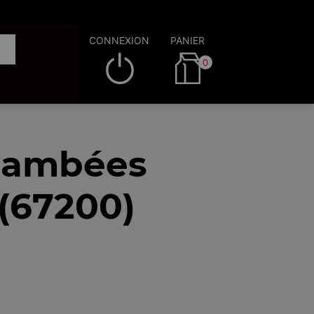
CONNEXION
PANIER
0
flambées
 (67200)