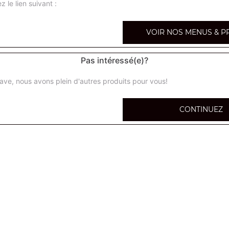
z le lien suivant :
VOIR NOS MENUS & P
Tarte flambée normal
Pas intéressé(e)?
Crème, oignons, lardons
ave, nous avons plein d'autres produits pour vous!
Tarte flambée forestière
CONTINUEZ
Crème, oignons, lardons, champignons
Tarte flambée gratinée
Crème, oignons, lardons, fromage
Tarte flambée saumon
Crème, oignons, saumon, fromage