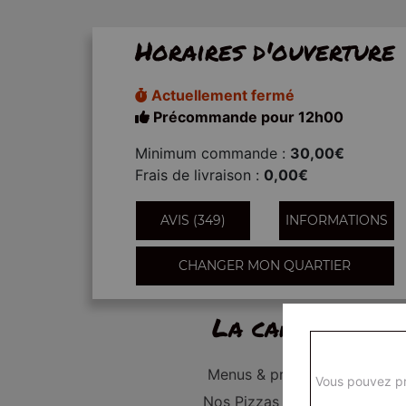
Horaires d'ouverture
Actuellement fermé
Précommande pour 12h00
Minimum commande :
30,00€
Frais de livraison :
0,00€
AVIS (349)
INFORMATIONS
CHANGER MON QUARTIER
La carte
Menus & promos
Vous pouvez pr
Nos Pizzas Junior